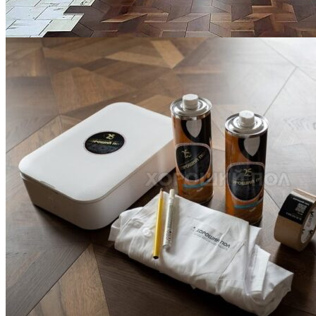
Укладка модульного паркета с финишным покрытием на
фанеру
3 600 ₽
Услуги по реставрации паркета
1 500 ₽
Блог
Интересные статьи о паркете Coswick