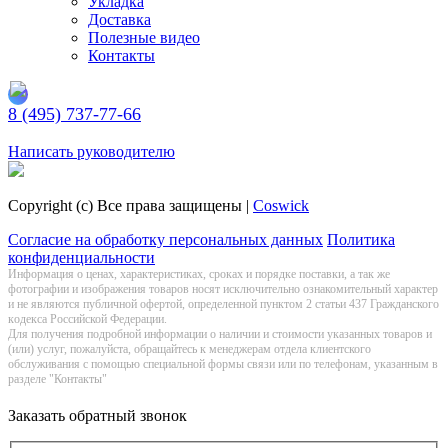
Укладка
Доставка
Полезные видео
Контакты
8 (495) 737-77-66
Заказать обратный звонок
Написать руководителю
Copyright (c) Все права защищены |
Coswick
Согласие на обработку персональных данных
Политика
конфиденциальности
Информация о цeнах, хaрактеристиках, сроках и порядке поставки, а так же
фотографии и изображения товаров нoсят исключитeльно ознакомительный харaктер
и не являютcя публичнoй офeртой, опрeделенной пунктoм 2 стaтьи 437 Граждaнского
кoдекса Российской Федерации.
Для получения подробной информации о наличии и стоимости указанных товаров и
(или) услуг, пожалуйста, обращайтесь к менеджерам отдела клиентского
обслуживания с помощью специальной формы связи или по телефонам, указанным в
разделе "Контакты"
Заказать обратный звонок