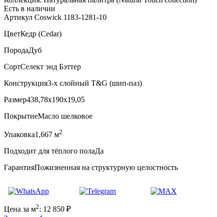
Есть в наличии
Артикул Coswick 1183-1281-10
Цвет
Кедр (Cedar)
Порода
Дуб
Сорт
Селект энд Бэттер
Конструкция
3-х слойный T&G (шип-паз)
Размер
438,78x190x19,05
Покрытие
Масло шелковое
2
Упаковка
1,667 м
Подходит для тёплого пола
Да
Гарантия
Пожизненная на структурную целостность
2
Цена за м
:
12 850
₽