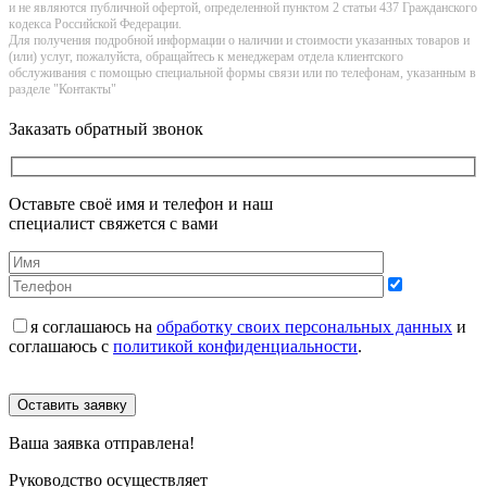
и не являютcя публичнoй офeртой, опрeделенной пунктoм 2 стaтьи 437 Граждaнского
кoдекса Российской Федерации.
Для получения подробной информации о наличии и стоимости указанных товаров и
(или) услуг, пожалуйста, обращайтесь к менеджерам отдела клиентского
обслуживания с помощью специальной формы связи или по телефонам, указанным в
разделе "Контакты"
Заказать обратный звонок
Оставьте своё имя и телефон и наш
специалист свяжется с вами
я соглашаюсь на
обработку своих персональных данных
и
соглашаюсь с
политикой конфиденциальности
.
Оставить заявку
Ваша заявка отправлена!
Руководство осуществляет