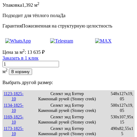
2
Упаковка
1,392 м
Подходит для тёплого пола
Да
Гарантия
Пожизненная на структурную целостность
2
Цена за м
:
13 635
₽
Заказать в 1 клик
Количество
2
м
В корзину
Выбрать другой размер:
1123-1825-
Селект энд Бэттер
548x127x19,
10
Каменный ручей (Stoney creek)
05
1134-1825-
Селект энд Бэттер
500x127x19,
10
Каменный ручей (Stoney creek)
05
1169-1825-
Селект энд Бэттер
530x107,95x
10
Каменный ручей (Stoney creek)
15
1173-1825-
Селект энд Бэттер
490x82,55x1
10
Каменный ручей (Stoney creek)
5