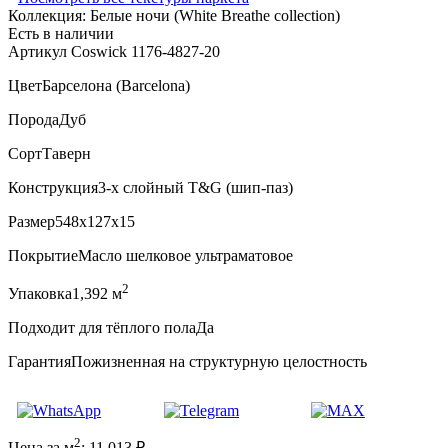
Коллекция:
Белые ночи (White Breathe collection)
Есть в наличии
Артикул Coswick 1176-4827-20
Цвет
Барселона (Barcelona)
Порода
Дуб
Сорт
Таверн
Конструкция
3-х слойный T&G (шип-паз)
Размер
548x127x15
Покрытие
Масло шелковое ультраматовое
2
Упаковка
1,392 м
Подходит для тёплого пола
Да
Гарантия
Пожизненная на структурную целостность
2
Цена за м
:
11 013
₽