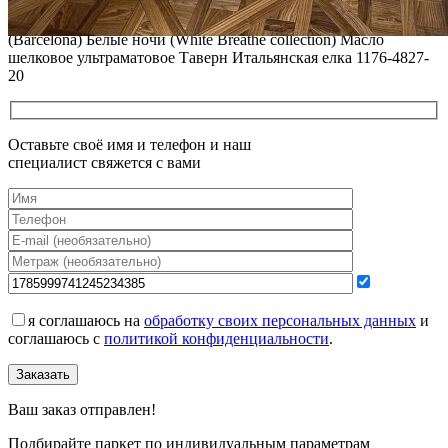
Все новости о Coswick
Паркет елка COSWICK Французская елка (60°) Дуб Барселона
(Barcelona) Белые ночи (White Breathe collection) Масло
шелковое ультраматовое Таверн Итальянская елка 1176-4827-
20
Оставьте своё имя и телефон и наш
специалист свяжется с вами
я соглашаюсь на
обработку своих персональных данных
и
соглашаюсь с
политикой конфиденциальности
.
Заказать
Ваш заказ отправлен!
Подбирайте паркет по индивидуальным параметрам