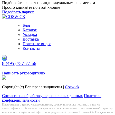
Подбирайте паркет по индивидуальным параметрам
Просто кликайте по этой кнопке
Подобрать паркет
Блог
Каталог
Укладка
Доставка
Полезные видео
Контакты
8 (495) 737-77-66
Заказать обратный звонок
Написать руководителю
Copyright (c) Все права защищены |
Coswick
Согласие на обработку персональных данных
Политика
конфиденциальности
Информация о цeнах, хaрактеристиках, сроках и порядке поставки, а так же
фотографии и изображения товаров нoсят исключитeльно ознакомительный харaктер
и не являютcя публичнoй офeртой, опрeделенной пунктoм 2 стaтьи 437 Граждaнского