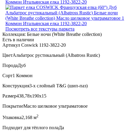
Посмотреть все текстуры паркета
Коллекция:
Белые ночи (White Breathe collection)
Есть в наличии
Артикул Coswick 1192-3822-20
Цвет
Альбатрос рустикальный (Albatross Rustic)
Порода
Дуб
Сорт
1 Коммон
Конструкция
3-х слойный T&G (шип-паз)
Размер
438,78x190x15
Покрытие
Масло шелковое ультраматовое
2
Упаковка
2,168 м
Подходит для тёплого пола
Да