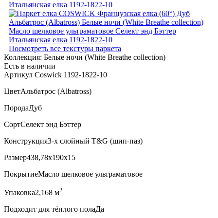
Посмотреть все текстуры паркета
Коллекция:
Белые ночи (White Breathe collection)
Есть в наличии
Артикул Coswick 1192-1822-10
Цвет
Альбатрос (Albatross)
Порода
Дуб
Сорт
Селект энд Бэттер
Конструкция
3-х слойный T&G (шип-паз)
Размер
438,78x190x15
Покрытие
Масло шелковое ультраматовое
2
Упаковка
2,168 м
Подходит для тёплого пола
Да