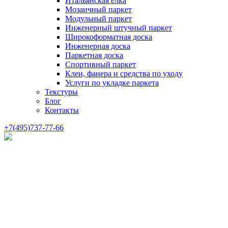
Итальянская елка
Мозаичный паркет
Модульный паркет
Инженерный штучный паркет
Широкоформатная доска
Инженерная доска
Паркетная доска
Спортивный паркет
Клеи, фанера и средства по уходу
Услуги по укладке паркета
Текстуры
Блог
Контакты
+7(495)737-77-66