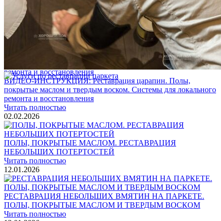
1 500 ₽
Блог
Интересные статьи о паркете Coswick
ВИДЕО-ИНСТРУКЦИЯ: Реставрация царапин. Полы,
покрытые маслом и твердым воском. Системы для локального
ремонта и восстановления
Читать полностью
02.02.2026
ПОЛЫ, ПОКРЫТЫЕ МАСЛОМ. РЕСТАВРАЦИЯ
НЕБОЛЬШИХ ПОТЕРТОСТЕЙ
Читать полностью
12.01.2026
РЕСТАВРАЦИЯ НЕБОЛЬШИХ ВМЯТИН НА ПАРКЕТЕ.
ПОЛЫ, ПОКРЫТЫЕ МАСЛОМ И ТВЕРДЫМ ВОСКОМ
Читать полностью