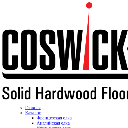
Главная
Каталог
Французская елка
Английская елка