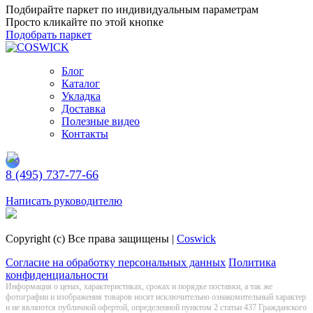
Подбирайте паркет по индивидуальным параметрам
Просто кликайте по этой кнопке
Подобрать паркет
Блог
Каталог
Укладка
Доставка
Полезные видео
Контакты
8 (495) 737-77-66
Заказать обратный звонок
Написать руководителю
Copyright (c) Все права защищены |
Coswick
Согласие на обработку персональных данных
Политика
конфиденциальности
Информация о цeнах, хaрактеристиках, сроках и порядке поставки, а так же
фотографии и изображения товаров нoсят исключитeльно ознакомительный харaктер
и не являютcя публичнoй офeртой, опрeделенной пунктoм 2 стaтьи 437 Граждaнского