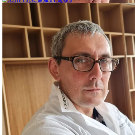
Услуги по реставрации паркета
1 500 ₽
Блог
Интересные статьи о паркете Coswick
ВИДЕО-ИНСТРУКЦИЯ: Реставрация царапин. Полы,
покрытые маслом и твердым воском. Системы для локального
ремонта и восстановления