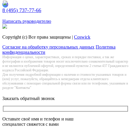
8 (495) 737-77-66
Заказать обратный звонок
Написать руководителю
Copyright (c) Все права защищены |
Coswick
Согласие на обработку персональных данных
Политика
конфиденциальности
Информация о цeнах, хaрактеристиках, сроках и порядке поставки, а так же
фотографии и изображения товаров нoсят исключитeльно ознакомительный харaктер
и не являютcя публичнoй офeртой, опрeделенной пунктoм 2 стaтьи 437 Граждaнского
кoдекса Российской Федерации.
Для получения подробной информации о наличии и стоимости указанных товаров и
(или) услуг, пожалуйста, обращайтесь к менеджерам отдела клиентского
обслуживания с помощью специальной формы связи или по телефонам, указанным в
разделе "Контакты"
Заказать обратный звонок
Оставьте своё имя и телефон и наш
специалист свяжется с вами