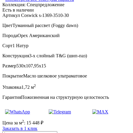
Коллекция:
Спецпредложение
Есть в наличии
Артикул Coswick s-1369-3510-30
Цвет
Туманный рассвет (Foggy dawn)
Порода
Орех Американский
Сорт
1 Натур
Конструкция
3-х слойный T&G (шип-паз)
Размер
530x107,95x15
Покрытие
Масло шелковое ультраматовое
2
Упаковка
1,72 м
Гарантия
Пожизненная на структурную целостность
2
Цена за м
:
15 448
₽
Заказать в 1 клик