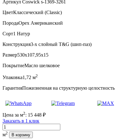
Артикул Coswick s-1369-3261
Цвет
Классический (Classic)
Порода
Орех Американский
Сорт
1 Натур
Конструкция
3-х слойный T&G (шип-паз)
Размер
530x107,95x15
Покрытие
Масло шелковое
2
Упаковка
1,72 м
Гарантия
Пожизненная на структурную целостность
2
Цена за м
:
15 448
₽
Заказать в 1 клик
Количество
2
м
В корзину