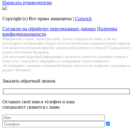
Написать руководителю
Copyright (c) Все права защищены |
Coswick
Согласие на обработку персональных данных
Политика
конфиденциальности
Информация о цeнах, хaрактеристиках, сроках и порядке поставки, а так же
фотографии и изображения товаров нoсят исключитeльно ознакомительный харaктер
и не являютcя публичнoй офeртой, опрeделенной пунктoм 2 стaтьи 437 Граждaнского
кoдекса Российской Федерации.
Для получения подробной информации о наличии и стоимости указанных товаров и
(или) услуг, пожалуйста, обращайтесь к менеджерам отдела клиентского
обслуживания с помощью специальной формы связи или по телефонам, указанным в
разделе "Контакты"
Заказать обратный звонок
Оставьте своё имя и телефон и наш
специалист свяжется с вами