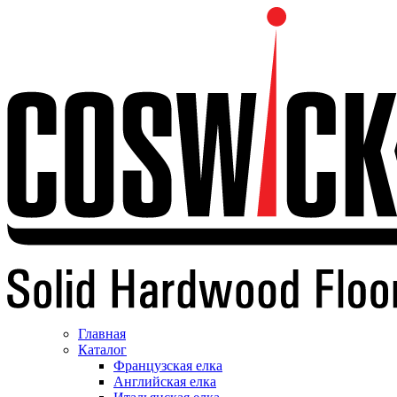
Главная
Каталог
Французская елка
Английская елка