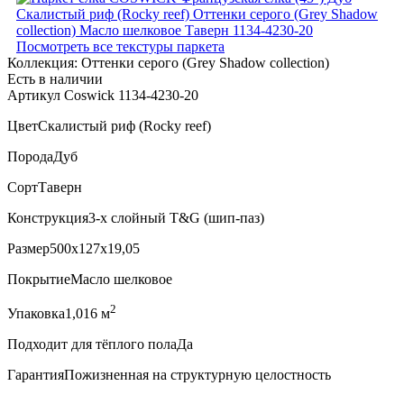
Посмотреть все текстуры паркета
Коллекция:
Оттенки серого (Grеy Shadow collection)
Есть в наличии
Артикул Coswick 1134-4230-20
Цвет
Скалистый риф (Rocky reef)
Порода
Дуб
Сорт
Таверн
Конструкция
3-х слойный T&G (шип-паз)
Размер
500x127x19,05
Покрытие
Масло шелковое
2
Упаковка
1,016 м
Подходит для тёплого пола
Да
Гарантия
Пожизненная на структурную целостность