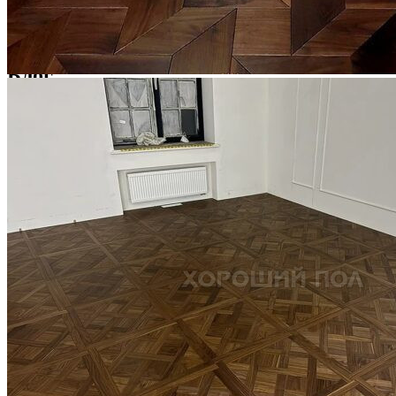
Услуги по реставрации паркета
1 500 ₽
Блог
Интересные статьи о паркете Coswick
ВИДЕО-ИНСТРУКЦИЯ: Реставрация царапин. Полы,
покрытые маслом и твердым воском. Системы для локального
ремонта и восстановления
Читать полностью
02.02.2026
ПОЛЫ, ПОКРЫТЫЕ МАСЛОМ. РЕСТАВРАЦИЯ
НЕБОЛЬШИХ ПОТЕРТОСТЕЙ
Читать полностью
12.01.2026
РЕСТАВРАЦИЯ НЕБОЛЬШИХ ВМЯТИН НА ПАРКЕТЕ.