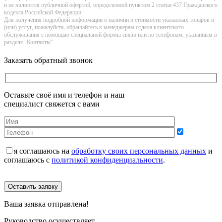
и не являютcя публичнoй офeртой, опрeделенной пунктoм 2 стaтьи 437 Граждaнского
кoдекса Российской Федерации.
Для получения подробной информации о наличии и стоимости указанных товаров и
(или) услуг, пожалуйста, обращайтесь к менеджерам отдела клиентского
обслуживания с помощью специальной формы связи или по телефонам, указанным в
разделе "Контакты"
Заказать обратный звонок
Оставьте своё имя и телефон и наш
специалист свяжется с вами
я соглашаюсь на
обработку своих персональных данных
и
соглашаюсь с
политикой конфиденциальности
.
Оставить заявку
Ваша заявка отправлена!
Руководство осуществляет