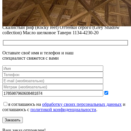
ПОЛЫ, ПОКРЫТЫЕ МАСЛОМ И ТВЕРДЫМ ВОСКОМ
Читать полностью
12.01.2026
Все новости о Coswick
Паркет елка COSWICK Французская елка (45°) Дуб
Скалистый риф (Rocky reef) Оттенки серого (Grеy Shadow
collection) Масло шелковое Таверн 1134-4230-20
Оставьте своё имя и телефон и наш
специалист свяжется с вами
я соглашаюсь на
обработку своих персональных данных
и
соглашаюсь с
политикой конфиденциальности
.
Заказать
Ваш заказ отправлен!