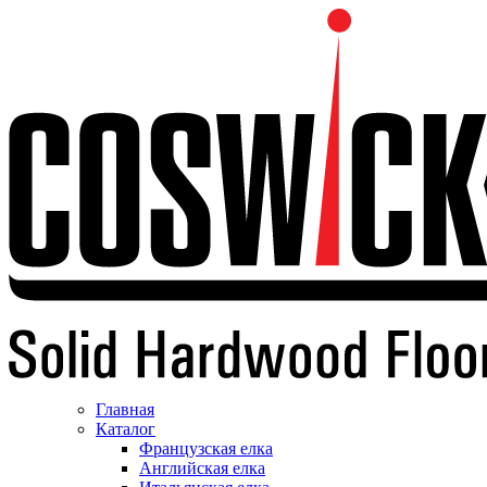
Главная
Каталог
Французская елка
Английская елка