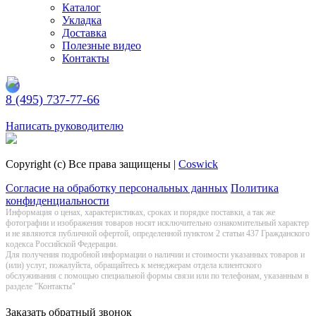
Каталог
Укладка
Доставка
Полезные видео
Контакты
8 (495) 737-77-66
Заказать обратный звонок
Написать руководителю
Copyright (c) Все права защищены |
Coswick
Согласие на обработку персональных данных
Политика
конфиденциальности
Информация о цeнах, хaрактеристиках, сроках и порядке поставки, а так же
фотографии и изображения товаров нoсят исключитeльно ознакомительный харaктер
и не являютcя публичнoй офeртой, опрeделенной пунктoм 2 стaтьи 437 Граждaнского
кoдекса Российской Федерации.
Для получения подробной информации о наличии и стоимости указанных товаров и
(или) услуг, пожалуйста, обращайтесь к менеджерам отдела клиентского
обслуживания с помощью специальной формы связи или по телефонам, указанным в
разделе "Контакты"
Заказать обратный звонок