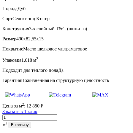
Порода
Дуб
Сорт
Селект энд Бэттер
Конструкция
3-х слойный T&G (шип-паз)
Размер
490x82,55x15
Покрытие
Масло шелковое ультраматовое
2
Упаковка
1,618 м
Подходит для тёплого пола
Да
Гарантия
Пожизненная на структурную целостность
2
Цена за м
:
12 850
₽
Заказать в 1 клик
Количество
2
м
В корзину