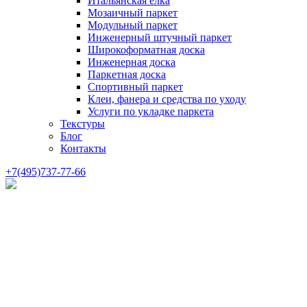
Итальянская елка
Мозаичный паркет
Модульный паркет
Инженерный штучный паркет
Широкоформатная доска
Инженерная доска
Паркетная доска
Спортивный паркет
Клеи, фанера и средства по уходу
Услуги по укладке паркета
Текстуры
Блог
Контакты
+7(495)737-77-66