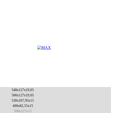
548x127x19,05
500x127x19,05
530x107,95x15
490x82,55x15
500x127x15