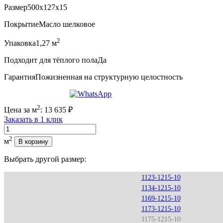
Размер
500x127x15
Покрытие
Масло шелковое
2
Упаковка
1,27 м
Подходит для тёплого пола
Да
Гарантия
Пожизненная на структурную целостность
2
Цена за м
:
13 635
₽
Заказать в 1 клик
Количество
2
м
В корзину
Выбрать другой размер:
1123-1215-10
1134-1215-10
1169-1215-10
1173-1215-10
1175-1215-10