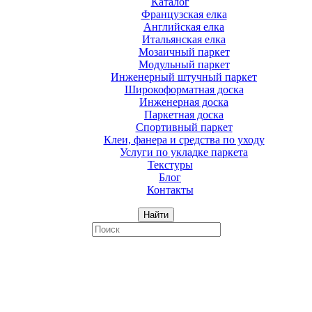
Каталог
Французская елка
Английская елка
Итальянская елка
Мозаичный паркет
Модульный паркет
Инженерный штучный паркет
Широкоформатная доска
Инженерная доска
Паркетная доска
Спортивный паркет
Клеи, фанера и средства по уходу
Услуги по укладке паркета
Текстуры
Блог
Контакты
Найти