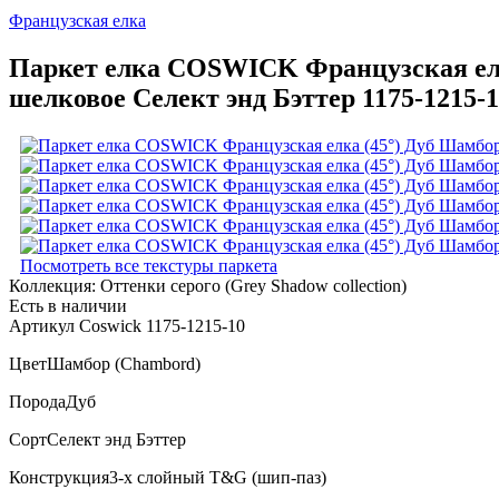
Французская елка
Паркет елка COSWICK Французская елка
шелковое Селект энд Бэттер 1175-1215-
Посмотреть все текстуры паркета
Коллекция:
Оттенки серого (Grеy Shadow collection)
Есть в наличии
Артикул Coswick 1175-1215-10
Цвет
Шамбор (Chambord)
Порода
Дуб
Сорт
Селект энд Бэттер
Конструкция
3-х слойный T&G (шип-паз)