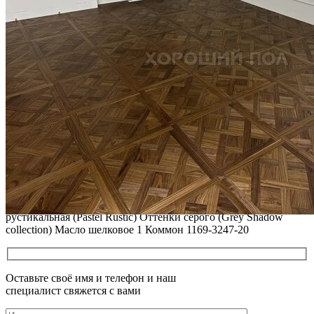
ремонта и восстановления
Читать полностью
02.02.2026
ПОЛЫ, ПОКРЫТЫЕ МАСЛОМ. РЕСТАВРАЦИЯ
НЕБОЛЬШИХ ПОТЕРТОСТЕЙ
Читать полностью
12.01.2026
РЕСТАВРАЦИЯ НЕБОЛЬШИХ ВМЯТИН НА ПАРКЕТЕ.
ПОЛЫ, ПОКРЫТЫЕ МАСЛОМ И ТВЕРДЫМ ВОСКОМ
Читать полностью
12.01.2026
Все новости о Coswick
Паркет елка COSWICK Французская елка (45°) Дуб Пастель
рустикальная (Pastel Rustic) Оттенки серого (Grеy Shadow
collection) Масло шелковое 1 Коммон 1169-3247-20
Оставьте своё имя и телефон и наш
специалист свяжется с вами