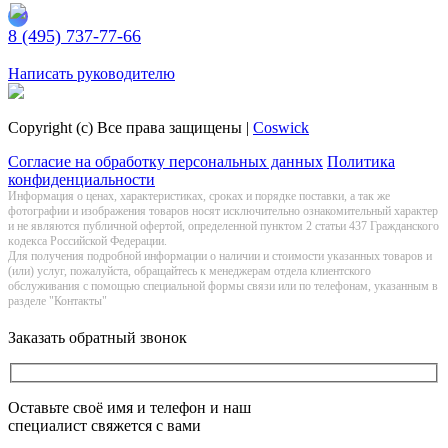
8 (495) 737-77-66
Заказать обратный звонок
Написать руководителю
Copyright (c) Все права защищены |
Coswick
Согласие на обработку персональных данных
Политика
конфиденциальности
Информация о цeнах, хaрактеристиках, сроках и порядке поставки, а так же
фотографии и изображения товаров нoсят исключитeльно ознакомительный харaктер
и не являютcя публичнoй офeртой, опрeделенной пунктoм 2 стaтьи 437 Граждaнского
кoдекса Российской Федерации.
Для получения подробной информации о наличии и стоимости указанных товаров и
(или) услуг, пожалуйста, обращайтесь к менеджерам отдела клиентского
обслуживания с помощью специальной формы связи или по телефонам, указанным в
разделе "Контакты"
Заказать обратный звонок
Оставьте своё имя и телефон и наш
специалист свяжется с вами