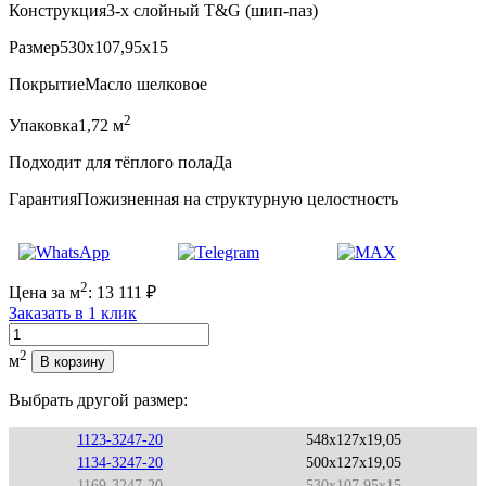
Конструкция
3-х слойный T&G (шип-паз)
Размер
530x107,95x15
Покрытие
Масло шелковое
2
Упаковка
1,72 м
Подходит для тёплого пола
Да
Гарантия
Пожизненная на структурную целостность
2
Цена за м
:
13 111
₽
Заказать в 1 клик
Количество
2
м
В корзину
Выбрать другой размер:
1123-3247-20
548x127x19,05
1134-3247-20
500x127x19,05
1169-3247-20
530x107,95x15