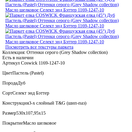
Посмотреть все текстуры паркета
Коллекция:
Оттенки серого (Grеy Shadow collection)
Есть в наличии
Артикул Coswick 1169-1247-10
Цвет
Пастель (Pastel)
Порода
Дуб
Сорт
Селект энд Бэттер
Конструкция
3-х слойный T&G (шип-паз)
Размер
530x107,95x15
Покрытие
Масло шелковое