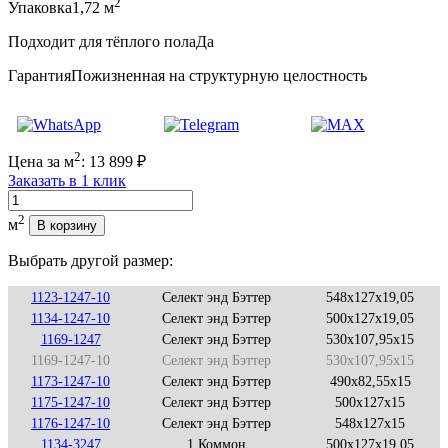
2
Упаковка
1,72 м
Подходит для тёплого пола
Да
Гарантия
Пожизненная на структурную целостность
2
Цена за м
:
13 899
₽
Заказать в 1 клик
Количество
2
м
В корзину
Выбрать другой размер:
1123-1247-10
Селект энд Бэттер
548x127x19,05
1134-1247-10
Селект энд Бэттер
500x127x19,05
1169-1247
Селект энд Бэттер
530x107,95x15
1169-1247-10
Селект энд Бэттер
530x107,95x15
1173-1247-10
Селект энд Бэттер
490x82,55x15
1175-1247-10
Селект энд Бэттер
500x127x15
1176-1247-10
Селект энд Бэттер
548x127x15
1134-3247
1 Коммон
500x127x19,05