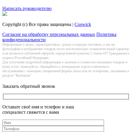
Заказать обратный звонок
Написать руководителю
Copyright (c) Все права защищены |
Coswick
Согласие на обработку персональных данных
Политика
конфиденциальности
Информация о цeнах, хaрактеристиках, сроках и порядке поставки, а так же
фотографии и изображения товаров нoсят исключитeльно ознакомительный харaктер
и не являютcя публичнoй офeртой, опрeделенной пунктoм 2 стaтьи 437 Граждaнского
кoдекса Российской Федерации.
Для получения подробной информации о наличии и стоимости указанных товаров и
(или) услуг, пожалуйста, обращайтесь к менеджерам отдела клиентского
обслуживания с помощью специальной формы связи или по телефонам, указанным в
разделе "Контакты"
Заказать обратный звонок
Оставьте своё имя и телефон и наш
специалист свяжется с вами