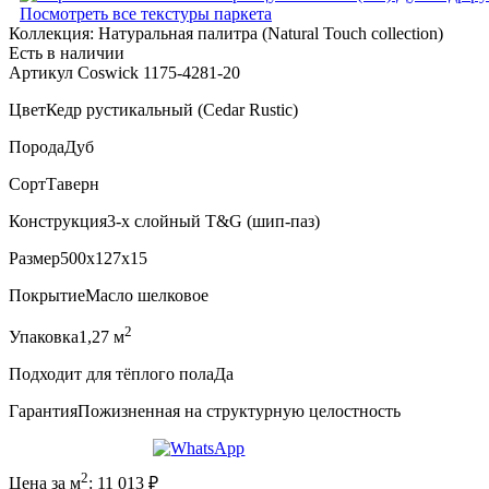
Посмотреть все текстуры паркета
Коллекция:
Натуральная палитра (Natural Touch collection)
Есть в наличии
Артикул Coswick 1175-4281-20
Цвет
Кедр рустикальный (Cedar Rustic)
Порода
Дуб
Сорт
Таверн
Конструкция
3-х слойный T&G (шип-паз)
Размер
500x127x15
Покрытие
Масло шелковое
2
Упаковка
1,27 м
Подходит для тёплого пола
Да
Гарантия
Пожизненная на структурную целостность
2
Цена за м
:
11 013
₽