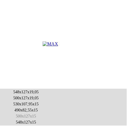
548x127x19,05
500x127x19,05
530x107,95x15
490x82,55x15
500x127x15
548x127x15