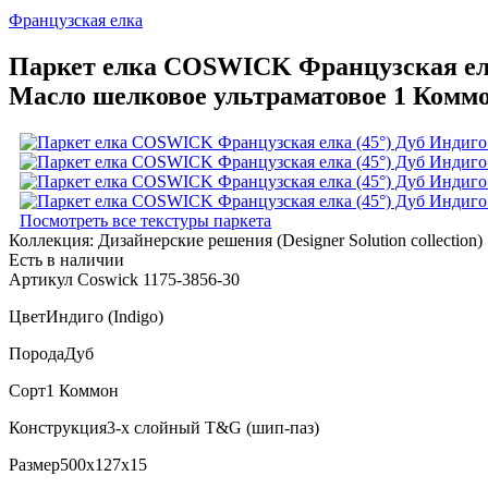
Французская елка
Паркет елка COSWICK Французская елка (
Масло шелковое ультраматовое 1 Коммо
Посмотреть все текстуры паркета
Коллекция:
Дизайнерские решения (Designer Solution collection)
Есть в наличии
Артикул Coswick 1175-3856-30
Цвет
Индиго (Indigo)
Порода
Дуб
Сорт
1 Коммон
Конструкция
3-х слойный T&G (шип-паз)
Размер
500x127x15