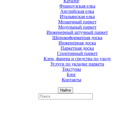
Каталог
Французская елка
Английская елка
Итальянская елка
Мозаичный паркет
Модульный паркет
Инженерный штучный паркет
Широкоформатная доска
Инженерная доска
Паркетная доска
Спортивный паркет
Клеи, фанера и средства по уходу
Услуги по укладке паркета
Текстуры
Блог
Контакты
Найти