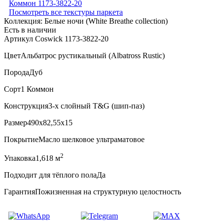
Посмотреть все текстуры паркета
Коллекция:
Белые ночи (White Breathe collection)
Есть в наличии
Артикул Coswick 1173-3822-20
Цвет
Альбатрос рустикальный (Albatross Rustic)
Порода
Дуб
Сорт
1 Коммон
Конструкция
3-х слойный T&G (шип-паз)
Размер
490x82,55x15
Покрытие
Масло шелковое ультраматовое
2
Упаковка
1,618 м
Подходит для тёплого пола
Да
Гарантия
Пожизненная на структурную целостность