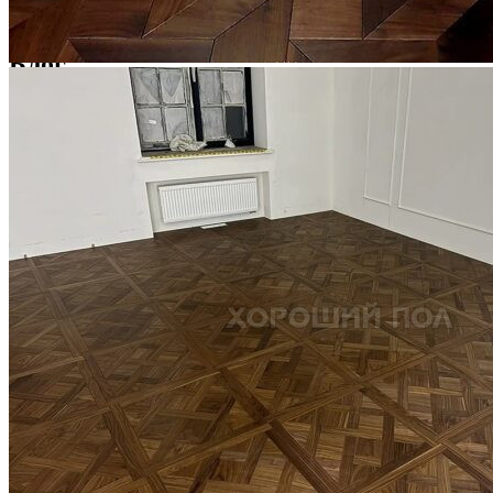
1 500 ₽
Блог
Интересные статьи о паркете Coswick
ВИДЕО-ИНСТРУКЦИЯ: Реставрация царапин. Полы,
покрытые маслом и твердым воском. Системы для локального
ремонта и восстановления
Читать полностью
02.02.2026
ПОЛЫ, ПОКРЫТЫЕ МАСЛОМ. РЕСТАВРАЦИЯ
НЕБОЛЬШИХ ПОТЕРТОСТЕЙ
Читать полностью
12.01.2026
РЕСТАВРАЦИЯ НЕБОЛЬШИХ ВМЯТИН НА ПАРКЕТЕ.
ПОЛЫ, ПОКРЫТЫЕ МАСЛОМ И ТВЕРДЫМ ВОСКОМ
Читать полностью