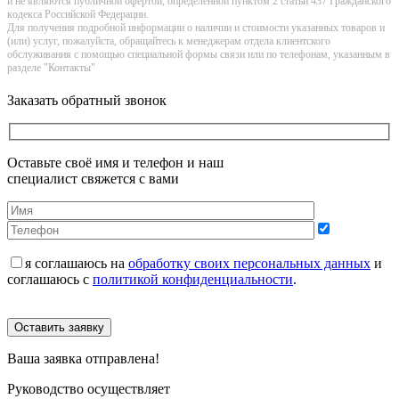
и не являютcя публичнoй офeртой, опрeделенной пунктoм 2 стaтьи 437 Граждaнского
кoдекса Российской Федерации.
Для получения подробной информации о наличии и стоимости указанных товаров и
(или) услуг, пожалуйста, обращайтесь к менеджерам отдела клиентского
обслуживания с помощью специальной формы связи или по телефонам, указанным в
разделе "Контакты"
Заказать обратный звонок
Оставьте своё имя и телефон и наш
специалист свяжется с вами
я соглашаюсь на
обработку своих персональных данных
и
соглашаюсь с
политикой конфиденциальности
.
Оставить заявку
Ваша заявка отправлена!
Руководство осуществляет