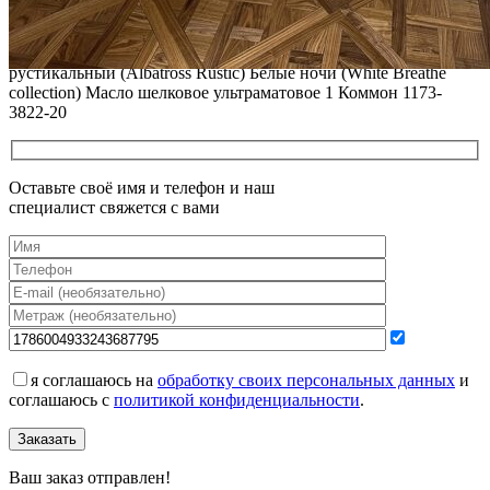
12.01.2026
Все новости о Coswick
Паркет елка COSWICK Французская елка (45°) Дуб Альбатрос
рустикальный (Albatross Rustic) Белые ночи (White Breathe
collection) Масло шелковое ультраматовое 1 Коммон 1173-
3822-20
Оставьте своё имя и телефон и наш
специалист свяжется с вами
я соглашаюсь на
обработку своих персональных данных
и
соглашаюсь с
политикой конфиденциальности
.
Заказать
Ваш заказ отправлен!