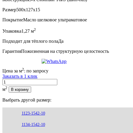
Размер
500x127x15
Покрытие
Масло шелковое ультраматовое
2
Упаковка
1,27 м
Подходит для тёплого пола
Да
Гарантия
Пожизненная на структурную целостность
2
Цена за м
:
по запросу
Заказать в 1 клик
Количество
2
м
В корзину
Выбрать другой размер:
1123-1542-10
1134-1542-10