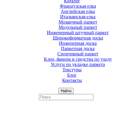
Каталог
Французская елка
Английская елка
Итальянская елка
Мозаичный паркет
Модульный паркет
Инженерный штучный паркет
Широкоформатная доска
Инженерная доска
Паркетная доска
Спортивный паркет
Клеи, фанера и средства по уходу
Услуги по укладке паркета
Текстуры
Блог
Контакты
Найти