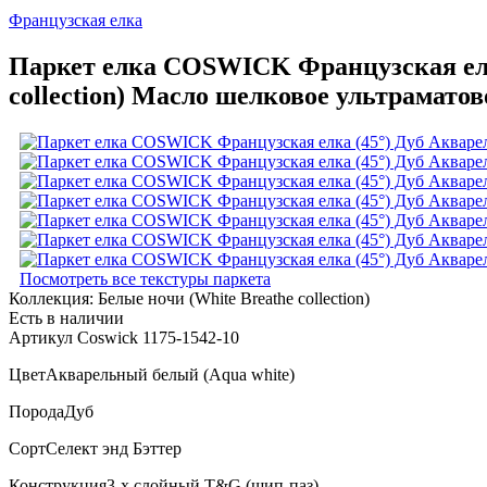
Французская елка
Паркет елка COSWICK Французская елка
collection) Масло шелковое ультраматов
Посмотреть все текстуры паркета
Коллекция:
Белые ночи (White Breathe collection)
Есть в наличии
Артикул Coswick 1175-1542-10
Цвет
Акварельный белый (Aqua white)
Порода
Дуб
Сорт
Селект энд Бэттер
Конструкция
3-х слойный T&G (шип-паз)