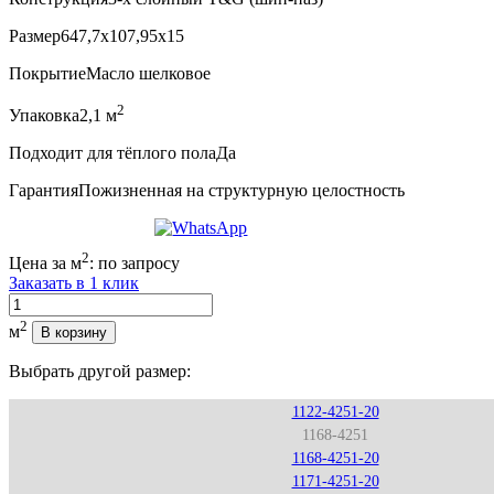
Размер
647,7x107,95x15
Покрытие
Масло шелковое
2
Упаковка
2,1 м
Подходит для тёплого пола
Да
Гарантия
Пожизненная на структурную целостность
2
Цена за м
:
по запросу
Заказать в 1 клик
Количество
2
м
В корзину
Выбрать другой размер:
1122-4251-20
1168-4251
1168-4251-20
1171-4251-20