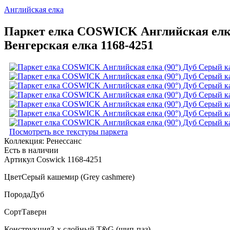
Английская елка
Паркет елка COSWICK Английская елка
Венгерская елка 1168-4251
Посмотреть все текстуры паркета
Коллекция:
Ренессанс
Есть в наличии
Артикул Coswick 1168-4251
Цвет
Серый кашемир (Grey cashmere)
Порода
Дуб
Сорт
Таверн
Конструкция
3-х слойный T&G (шип-паз)