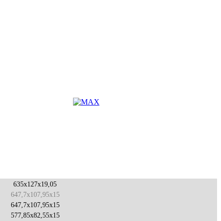
635x127x19,05
647,7x107,95x15
647,7x107,95x15
577,85x82,55x15