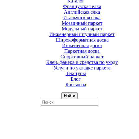
Каталог
Французская елка
Английская елка
Итальянская елка
Мозаичный паркет
Модульный паркет
Инженерный штучный паркет
Широкоформатная доска
Инженерная доска
Паркетная доска
Спортивный паркет
Клеи, фанера и средства по уходу
Услуги по укладке паркета
Текстуры
Блог
Контакты
Найти