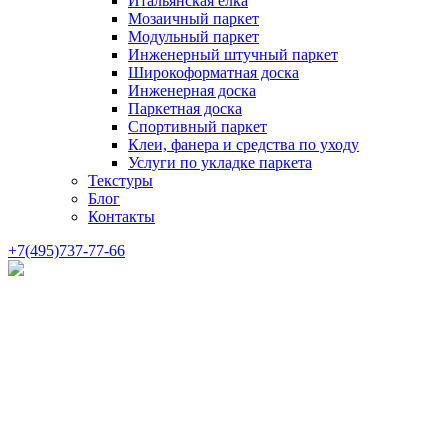
Итальянская елка
Мозаичный паркет
Модульный паркет
Инженерный штучный паркет
Широкоформатная доска
Инженерная доска
Паркетная доска
Спортивный паркет
Клеи, фанера и средства по уходу
Услуги по укладке паркета
Текстуры
Блог
Контакты
+7(495)737-77-66