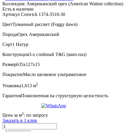
Коллекция:
Американский орех (American Walnut collection)
Есть в наличии
Артикул Coswick 1374-3510-30
Цвет
Туманный рассвет (Foggy dawn)
Порода
Орех Американский
Сорт
1 Натур
Конструкция
3-х слойный T&G (шип-паз)
Размер
635x127x15
Покрытие
Масло шелковое ультраматовое
2
Упаковка
1,613 м
Гарантия
Пожизненная на структурную целостность
2
Цена за м
:
по запросу
Заказать в 1 клик
Количество
2