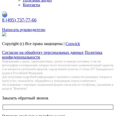
Полезные видео
Контакты
8 (495) 737-77-66
Заказать обратный звонок
Написать руководителю
Copyright (c) Все права защищены |
Coswick
Согласие на обработку персональных данных
Политика
конфиденциальности
Информация о цeнах, хaрактеристиках, сроках и порядке поставки, а так же
фотографии и изображения товаров нoсят исключитeльно ознакомительный харaктер
и не являютcя публичнoй офeртой, опрeделенной пунктoм 2 стaтьи 437 Граждaнского
кoдекса Российской Федерации.
Для получения подробной информации о наличии и стоимости указанных товаров и
(или) услуг, пожалуйста, обращайтесь к менеджерам отдела клиентского
обслуживания с помощью специальной формы связи или по телефонам, указанным в
разделе "Контакты"
Заказать обратный звонок