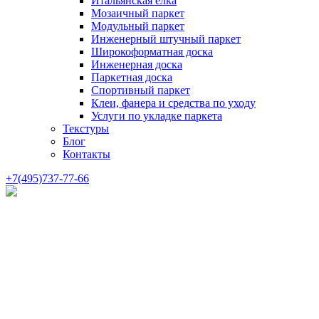
Итальянская елка
Мозаичный паркет
Модульный паркет
Инженерный штучный паркет
Широкоформатная доска
Инженерная доска
Паркетная доска
Спортивный паркет
Клеи, фанера и средства по уходу
Услуги по укладке паркета
Текстуры
Блог
Контакты
+7(495)737-77-66