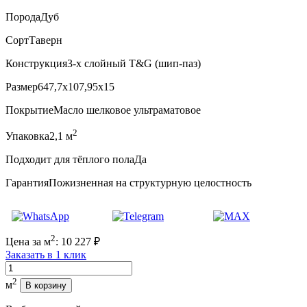
Порода
Дуб
Сорт
Таверн
Конструкция
3-х слойный T&G (шип-паз)
Размер
647,7x107,95x15
Покрытие
Масло шелковое ультраматовое
2
Упаковка
2,1 м
Подходит для тёплого пола
Да
Гарантия
Пожизненная на структурную целостность
2
Цена за м
:
10 227
₽
Заказать в 1 клик
Количество
2
м
В корзину