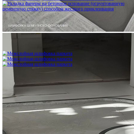
Укладка фанеры на бетонное основание (огрунтованную
цементную стяжку) способом жесткого приклеивания
750 ₽
Межслойная шлифовка паркета