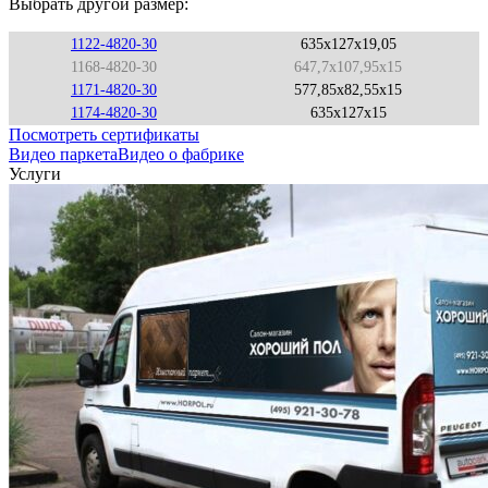
Выбрать другой размер:
1122-4820-30
635x127x19,05
1168-4820-30
647,7x107,95x15
1171-4820-30
577,85x82,55x15
1174-4820-30
635x127x15
Посмотреть сертификаты
Видео паркета
Видео о фабрике
Услуги
Выезд технолога на объект в пределах МКАД