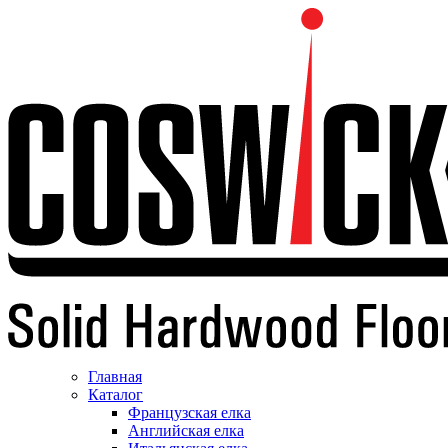
Главная
Каталог
Французская елка
Английская елка