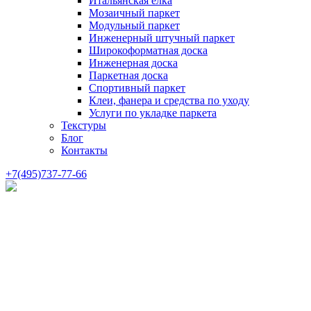
Итальянская елка
Мозаичный паркет
Модульный паркет
Инженерный штучный паркет
Широкоформатная доска
Инженерная доска
Паркетная доска
Спортивный паркет
Клеи, фанера и средства по уходу
Услуги по укладке паркета
Текстуры
Блог
Контакты
+7(495)737-77-66