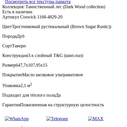
Посмотреть все текстуры паркета
Коллекция:
Таинственный лес (Dark Wood collection)
Есть в наличии
Артикул Coswick 1168-4829-20
Цвет
Тростниковый рустикальный (Brown Sugar Rustic))
Порода
Дуб
Сорт
Таверн
Конструкция
3-х слойный T&G (шип-паз)
Размер
647,7x107,95x15
Покрытие
Масло шелковое ультраматовое
2
Упаковка
2,1 м
Подходит для тёплого пола
Да
Гарантия
Пожизненная на структурную целостность