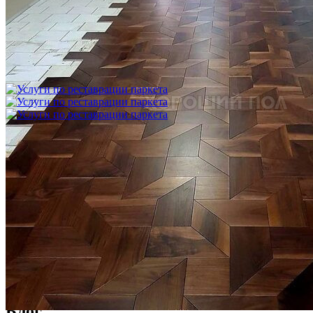
Укладка модульного паркета с финишным покрытием на
фанеру
3 600 ₽
Услуги по реставрации паркета
1 500 ₽
Блог