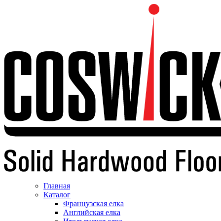
Главная
Каталог
Французская елка
Английская елка