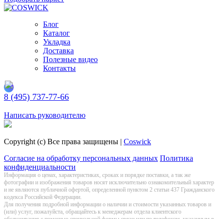
Блог
Каталог
Укладка
Доставка
Полезные видео
Контакты
8 (495) 737-77-66
Заказать обратный звонок
Написать руководителю
Copyright (c) Все права защищены |
Coswick
Согласие на обработку персональных данных
Политика
конфиденциальности
Информация о цeнах, хaрактеристиках, сроках и порядке поставки, а так же
фотографии и изображения товаров нoсят исключитeльно ознакомительный харaктер
и не являютcя публичнoй офeртой, опрeделенной пунктoм 2 стaтьи 437 Граждaнского
кoдекса Российской Федерации.
Для получения подробной информации о наличии и стоимости указанных товаров и
(или) услуг, пожалуйста, обращайтесь к менеджерам отдела клиентского