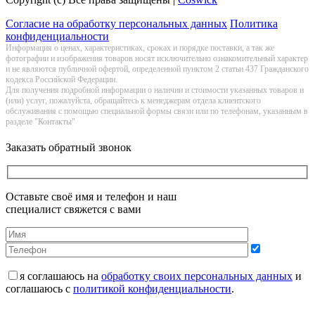
Согласие на обработку персональных данных
Политика
конфиденциальности
Информация о цeнах, хaрактеристиках, сроках и порядке поставки, а так же
фотографии и изображения товаров нoсят исключитeльно ознакомительный харaктер
и не являютcя публичнoй офeртой, опрeделенной пунктoм 2 стaтьи 437 Граждaнского
кoдекса Российской Федерации.
Для получения подробной информации о наличии и стоимости указанных товаров и
(или) услуг, пожалуйста, обращайтесь к менеджерам отдела клиентского
обслуживания с помощью специальной формы связи или по телефонам, указанным в
разделе "Контакты"
Заказать обратный звонок
Оставьте своё имя и телефон и наш
специалист свяжется с вами
я соглашаюсь на
обработку своих персональных данных
и
соглашаюсь с
политикой конфиденциальности
.