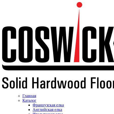
Главная
Каталог
Французская елка
Английская елка