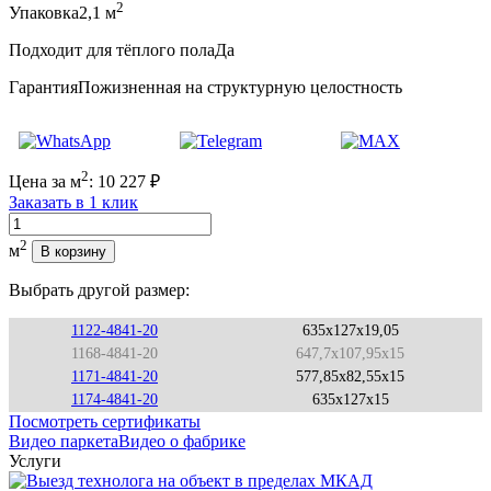
2
Упаковка
2,1 м
Подходит для тёплого пола
Да
Гарантия
Пожизненная на структурную целостность
2
Цена за м
:
10 227
₽
Заказать в 1 клик
Количество
2
м
В корзину
Выбрать другой размер:
1122-4841-20
635x127x19,05
1168-4841-20
647,7x107,95x15
1171-4841-20
577,85x82,55x15
1174-4841-20
635x127x15
Посмотреть сертификаты
Видео паркета
Видео о фабрике
Услуги