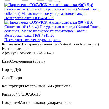
Посмотреть все текстуры паркета
Коллекция:
Натуральная палитра (Natural Touch collection)
Есть в наличии
Артикул Coswick 1168-4841-20
Цвет
Соломенный (Straw)
Порода
Дуб
Сорт
Таверн
Конструкция
3-х слойный T&G (шип-паз)
Размер
647,7x107,95x15
Покрытие
Масло шелковое ультраматовое