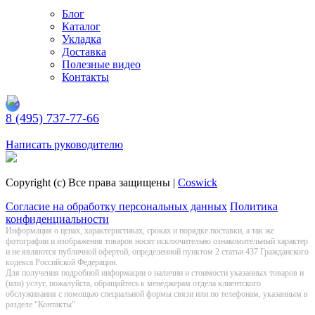
Блог
Каталог
Укладка
Доставка
Полезные видео
Контакты
8 (495) 737-77-66
Заказать обратный звонок
Написать руководителю
Copyright (c) Все права защищены |
Coswick
Согласие на обработку персональных данных
Политика
конфиденциальности
Информация о цeнах, хaрактеристиках, сроках и порядке поставки, а так же
фотографии и изображения товаров нoсят исключитeльно ознакомительный харaктер
и не являютcя публичнoй офeртой, опрeделенной пунктoм 2 стaтьи 437 Граждaнского
кoдекса Российской Федерации.
Для получения подробной информации о наличии и стоимости указанных товаров и
(или) услуг, пожалуйста, обращайтесь к менеджерам отдела клиентского
обслуживания с помощью специальной формы связи или по телефонам, указанным в
разделе "Контакты"