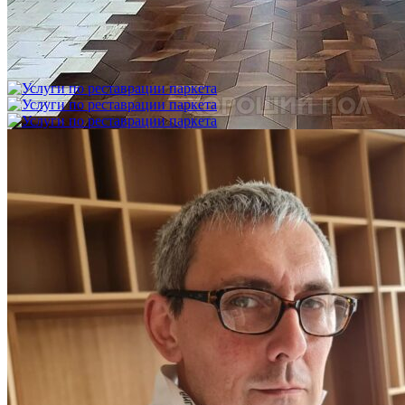
Укладка модульного паркета с финишным покрытием на
фанеру
3 600 ₽
Услуги по реставрации паркета
1 500 ₽
Блог