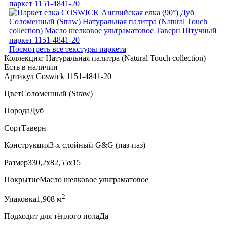
Посмотреть все текстуры паркета
Коллекция:
Натуральная палитра (Natural Touch collection)
Есть в наличии
Артикул Coswick 1151-4841-20
Цвет
Соломенный (Straw)
Порода
Дуб
Сорт
Таверн
Конструкция
3-х слойный G&G (паз-паз)
Размер
330,2x82,55x15
Покрытие
Масло шелковое ультраматовое
2
Упаковка
1,908 м
Подходит для тёплого пола
Да