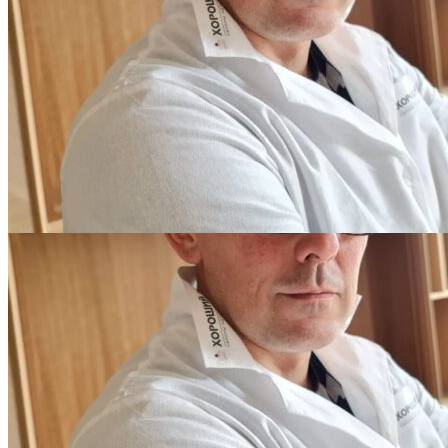
Интересные статьи о паркете Coswick
ВИДЕО-ИНСТРУКЦИЯ: Реставрация царапин. Полы,
покрытые маслом и твердым воском. Системы для локального
ремонта и восстановления
Читать полностью
02.02.2026
ПОЛЫ, ПОКРЫТЫЕ МАСЛОМ. РЕСТАВРАЦИЯ
НЕБОЛЬШИХ ПОТЕРТОСТЕЙ
Читать полностью
12.01.2026
РЕСТАВРАЦИЯ НЕБОЛЬШИХ ВМЯТИН НА ПАРКЕТЕ.
ПОЛЫ, ПОКРЫТЫЕ МАСЛОМ И ТВЕРДЫМ ВОСКОМ
Читать полностью
12.01.2026
Все новости о Coswick
Паркет елка COSWICK Английская елка (90°) Дуб
Соломенный (Straw) Натуральная палитра (Natural Touch
collection) Масло шелковое ультраматовое Таверн Штучный