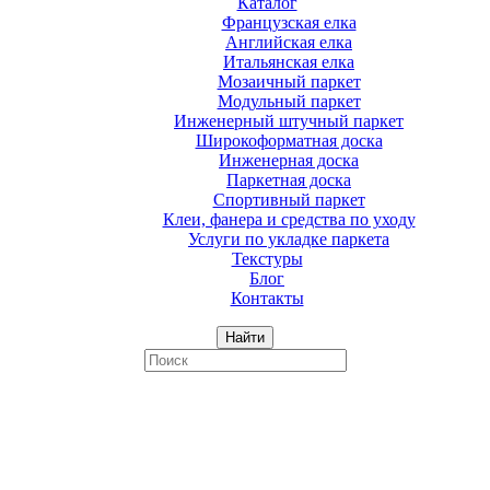
Каталог
Французская елка
Английская елка
Итальянская елка
Мозаичный паркет
Модульный паркет
Инженерный штучный паркет
Широкоформатная доска
Инженерная доска
Паркетная доска
Спортивный паркет
Клеи, фанера и средства по уходу
Услуги по укладке паркета
Текстуры
Блог
Контакты
Найти