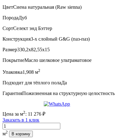
Цвет
Сиена натуральная (Raw sienna)
Порода
Дуб
Сорт
Селект энд Бэттер
Конструкция
3-х слойный G&G (паз-паз)
Размер
330,2x82,55x15
Покрытие
Масло шелковое ультраматовое
2
Упаковка
1,908 м
Подходит для тёплого пола
Да
Гарантия
Пожизненная на структурную целостность
2
Цена за м
:
11 276
₽
Заказать в 1 клик
Количество
2
м
В корзину