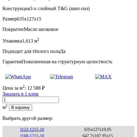
Конструкция
3-х слойный T&G (шип-паз)
Размер
635x127x15
Покрытие
Масло шелковое
2
Упаковка
1,613 м
Подходит для тёплого пола
Да
Гарантия
Пожизненная на структурную целостность
2
Цена за м
:
12 588
₽
Заказать в 1 клик
Количество
2
м
В корзину
Выбрать другой размер:
1122-1215-10
635x127x19,05
1168-1215-10
647,7x107,95x15