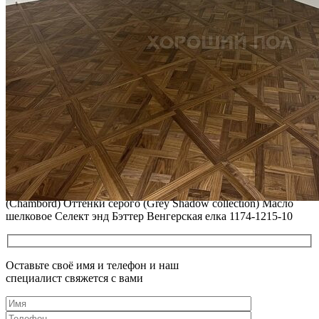
02.02.2026
ПОЛЫ, ПОКРЫТЫЕ МАСЛОМ. РЕСТАВРАЦИЯ
НЕБОЛЬШИХ ПОТЕРТОСТЕЙ
Читать полностью
12.01.2026
РЕСТАВРАЦИЯ НЕБОЛЬШИХ ВМЯТИН НА ПАРКЕТЕ.
ПОЛЫ, ПОКРЫТЫЕ МАСЛОМ И ТВЕРДЫМ ВОСКОМ
Читать полностью
12.01.2026
Все новости о Coswick
Паркет елка COSWICK Английская елка (90°) Дуб Шамбор
(Chambord) Оттенки серого (Grеy Shadow collection) Масло
шелковое Селект энд Бэттер Венгерская елка 1174-1215-10
Оставьте своё имя и телефон и наш
специалист свяжется с вами