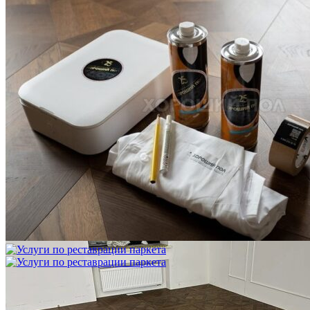
Услуги по реставрации паркета
1 500 ₽
Блог
Интересные статьи о паркете Coswick
ВИДЕО-ИНСТРУКЦИЯ: Реставрация царапин. Полы,
покрытые маслом и твердым воском. Системы для локального
ремонта и восстановления
Читать полностью