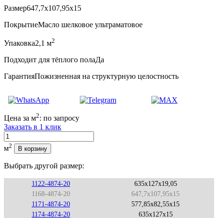
Размер
647,7x107,95x15
Покрытие
Масло шелковое ультраматовое
2
Упаковка
2,1 м
Подходит для тёплого пола
Да
Гарантия
Пожизненная на структурную целостность
2
Цена за м
:
по запросу
Заказать в 1 клик
Количество
2
м
В корзину
Выбрать другой размер:
1122-4874-20
635x127x19,05
1168-4874-20
647,7x107,95x15
1171-4874-20
577,85x82,55x15
1174-4874-20
635x127x15