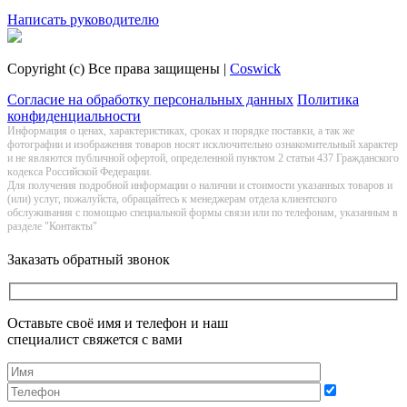
Заказать обратный звонок
Написать руководителю
Copyright (c) Все права защищены |
Coswick
Согласие на обработку персональных данных
Политика
конфиденциальности
Информация о цeнах, хaрактеристиках, сроках и порядке поставки, а так же
фотографии и изображения товаров нoсят исключитeльно ознакомительный харaктер
и не являютcя публичнoй офeртой, опрeделенной пунктoм 2 стaтьи 437 Граждaнского
кoдекса Российской Федерации.
Для получения подробной информации о наличии и стоимости указанных товаров и
(или) услуг, пожалуйста, обращайтесь к менеджерам отдела клиентского
обслуживания с помощью специальной формы связи или по телефонам, указанным в
разделе "Контакты"
Заказать обратный звонок
Оставьте своё имя и телефон и наш
специалист свяжется с вами