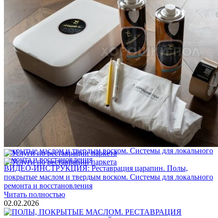
Услуги по реставрации паркета
1 500 ₽
Блог
Интересные статьи о паркете Coswick
ВИДЕО-ИНСТРУКЦИЯ: Реставрация царапин. Полы,
покрытые маслом и твердым воском. Системы для локального
ремонта и восстановления
Читать полностью
02.02.2026