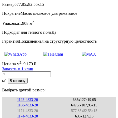
Размер
577,85x82,55x15
Покрытие
Масло шелковое ультраматовое
2
Упаковка
1,908 м
Подходит для тёплого пола
Да
Гарантия
Пожизненная на структурную целостность
2
Цена за м
:
9 179
₽
Заказать в 1 клик
Количество
2
м
В корзину
Выбрать другой размер:
1122-4833-20
635x127x19,05
1168-4833-20
647,7x107,95x15
1171-4833-20
577,85x82,55x15
1174-4833-20
635x127x15