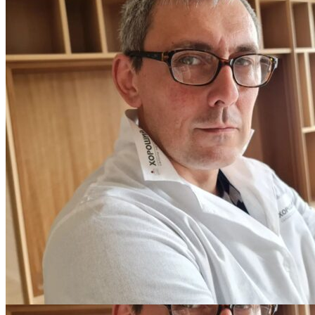
ПОЛЫ, ПОКРЫТЫЕ МАСЛОМ. РЕСТАВРАЦИЯ
НЕБОЛЬШИХ ПОТЕРТОСТЕЙ
Читать полностью
12.01.2026
РЕСТАВРАЦИЯ НЕБОЛЬШИХ ВМЯТИН НА ПАРКЕТЕ.
ПОЛЫ, ПОКРЫТЫЕ МАСЛОМ И ТВЕРДЫМ ВОСКОМ
Читать полностью
12.01.2026
Все новости о Coswick
Паркет елка COSWICK Английская елка (90°) Дуб Серое
дерево (Grey Wood) Оттенки серого (Grеy Shadow collection)
Масло шелковое ультраматовое Таверн Венгерская елка 1171-
4833-20
Оставьте своё имя и телефон и наш
специалист свяжется с вами