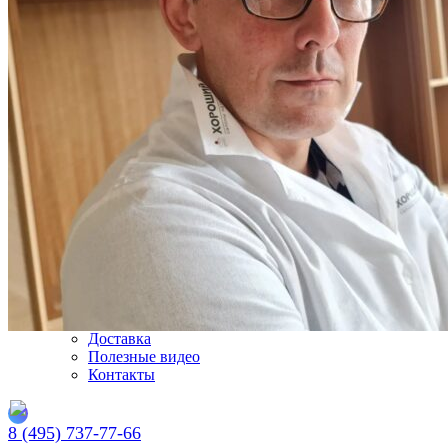
я соглашаюсь на
обработку своих персональных данных
и
соглашаюсь с
политикой конфиденциальности
.
Заказать
Ваш заказ отправлен!
Подбирайте паркет по индивидуальным параметрам
Просто кликайте по этой кнопке
Подобрать паркет
Блог
Каталог
Укладка
Доставка
Полезные видео
Контакты
8 (495) 737-77-66