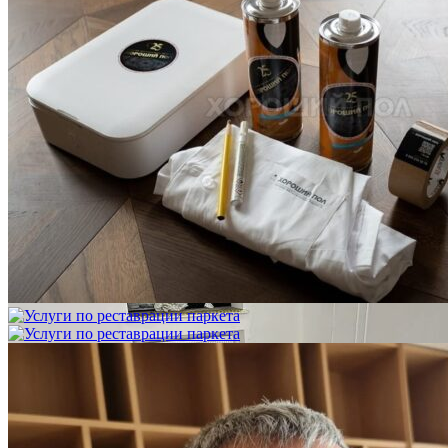
Услуги по реставрации паркета
1 500 ₽
Блог
Интересные статьи о паркете Coswick
ВИДЕО-ИНСТРУКЦИЯ: Реставрация царапин. Полы,
покрытые маслом и твердым воском. Системы для локального
ремонта и восстановления
Читать полностью
02.02.2026