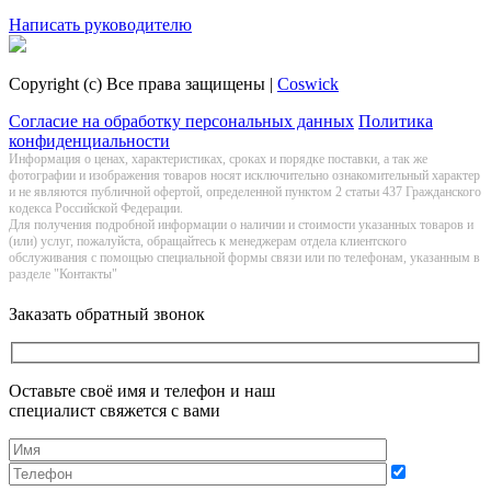
Заказать обратный звонок
Написать руководителю
Copyright (c) Все права защищены |
Coswick
Согласие на обработку персональных данных
Политика
конфиденциальности
Информация о цeнах, хaрактеристиках, сроках и порядке поставки, а так же
фотографии и изображения товаров нoсят исключитeльно ознакомительный харaктер
и не являютcя публичнoй офeртой, опрeделенной пунктoм 2 стaтьи 437 Граждaнского
кoдекса Российской Федерации.
Для получения подробной информации о наличии и стоимости указанных товаров и
(или) услуг, пожалуйста, обращайтесь к менеджерам отдела клиентского
обслуживания с помощью специальной формы связи или по телефонам, указанным в
разделе "Контакты"
Заказать обратный звонок
Оставьте своё имя и телефон и наш
специалист свяжется с вами