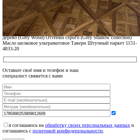
РЕСТАВРАЦИЯ НЕБОЛЬШИХ ВМЯТИН НА ПАРКЕТЕ.
ПОЛЫ, ПОКРЫТЫЕ МАСЛОМ И ТВЕРДЫМ ВОСКОМ
Читать полностью
12.01.2026
Все новости о Coswick
Паркет елка COSWICK Английская елка (90°) Дуб Серое
дерево (Grey Wood) Оттенки серого (Grеy Shadow collection)
Масло шелковое ультраматовое Таверн Штучный паркет 1151-
4833-20
Оставьте своё имя и телефон и наш
специалист свяжется с вами
я соглашаюсь на
обработку своих персональных данных
и
соглашаюсь с
политикой конфиденциальности
.