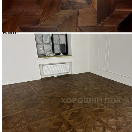
Услуги по реставрации паркета
1 500 ₽
Блог
Интересные статьи о паркете Coswick
ВИДЕО-ИНСТРУКЦИЯ: Реставрация царапин. Полы,
покрытые маслом и твердым воском. Системы для локального
ремонта и восстановления
Читать полностью
02.02.2026
ПОЛЫ, ПОКРЫТЫЕ МАСЛОМ. РЕСТАВРАЦИЯ
НЕБОЛЬШИХ ПОТЕРТОСТЕЙ
Читать полностью
12.01.2026