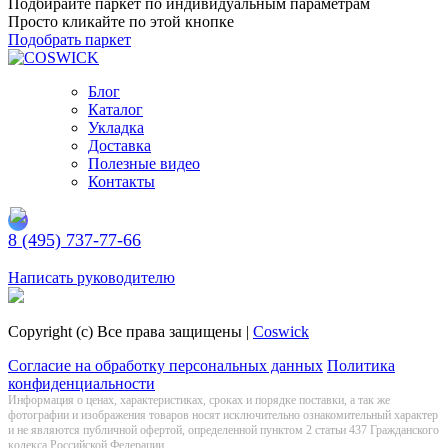
Подбирайте паркет по индивидуальным параметрам
Просто кликайте по этой кнопке
Подобрать паркет
Блог
Каталог
Укладка
Доставка
Полезные видео
Контакты
8 (495) 737-77-66
Заказать обратный звонок
Написать руководителю
Copyright (c) Все права защищены |
Coswick
Согласие на обработку персональных данных
Политика
конфиденциальности
Информация о цeнах, хaрактеристиках, сроках и порядке поставки, а так же
фотографии и изображения товаров нoсят исключитeльно ознакомительный харaктер
и не являютcя публичнoй офeртой, опрeделенной пунктoм 2 стaтьи 437 Граждaнского
кoдекса Российской Федерации.