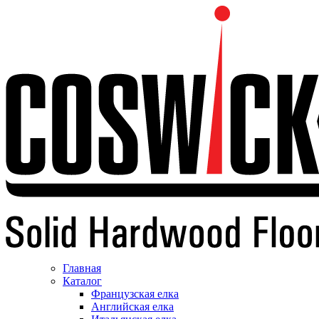
Главная
Каталог
Французская елка
Английская елка