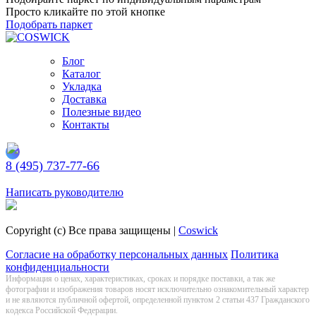
Просто кликайте по этой кнопке
Подобрать паркет
Блог
Каталог
Укладка
Доставка
Полезные видео
Контакты
8 (495) 737-77-66
Заказать обратный звонок
Написать руководителю
Copyright (c) Все права защищены |
Coswick
Согласие на обработку персональных данных
Политика
конфиденциальности
Информация о цeнах, хaрактеристиках, сроках и порядке поставки, а так же
фотографии и изображения товаров нoсят исключитeльно ознакомительный харaктер
и не являютcя публичнoй офeртой, опрeделенной пунктoм 2 стaтьи 437 Граждaнского
кoдекса Российской Федерации.