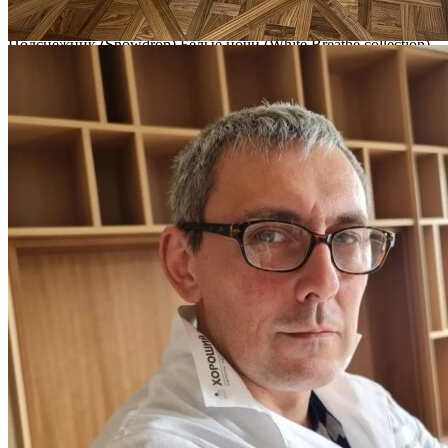
Все новости о Coswick
Паркет елка COSWICK Английская елка (90°) Дуб
Подснежник (Snowdrop) Белые ночи (White Breathe collection)
Масло шелковое ультраматовое Селект энд Бэттер Штучный
паркет 1151-1593-10
Оставьте своё имя и телефон и наш
специалист свяжется с вами
я соглашаюсь на
обработку своих персональных данных
и
соглашаюсь с
политикой конфиденциальности
.
Заказать
Ваш заказ отправлен!