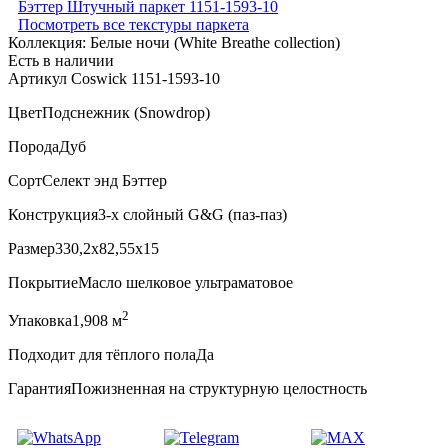
Посмотреть все текстуры паркета
Коллекция:
Белые ночи (White Breathe collection)
Есть в наличии
Артикул Coswick 1151-1593-10
Цвет
Подснежник (Snowdrop)
Порода
Дуб
Сорт
Селект энд Бэттер
Конструкция
3-х слойный G&G (паз-паз)
Размер
330,2x82,55x15
Покрытие
Масло шелковое ультраматовое
2
Упаковка
1,908 м
Подходит для тёплого пола
Да
Гарантия
Пожизненная на структурную целостность