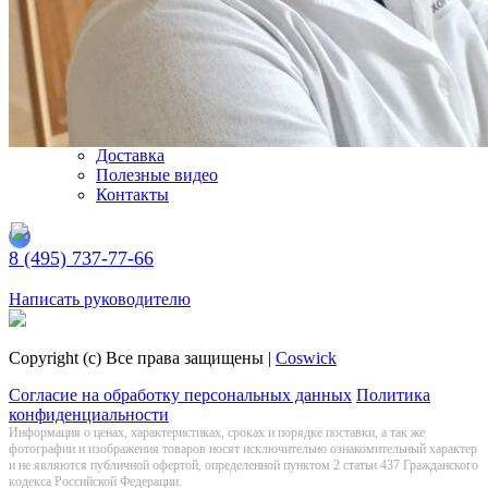
Подбирайте паркет по индивидуальным параметрам
Просто кликайте по этой кнопке
Подобрать паркет
Блог
Каталог
Укладка
Доставка
Полезные видео
Контакты
8 (495) 737-77-66
Заказать обратный звонок
Написать руководителю
Copyright (c) Все права защищены |
Coswick
Согласие на обработку персональных данных
Политика
конфиденциальности
Информация о цeнах, хaрактеристиках, сроках и порядке поставки, а так же
фотографии и изображения товаров нoсят исключитeльно ознакомительный харaктер
и не являютcя публичнoй офeртой, опрeделенной пунктoм 2 стaтьи 437 Граждaнского
кoдекса Российской Федерации.