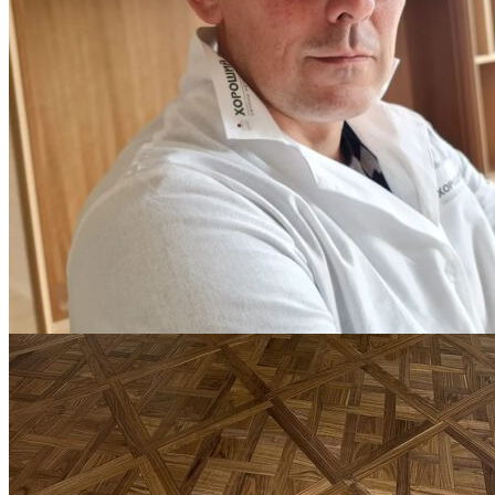
Блог
Интересные статьи о паркете Coswick
ВИДЕО-ИНСТРУКЦИЯ: Реставрация царапин. Полы,
покрытые маслом и твердым воском. Системы для локального
ремонта и восстановления
Читать полностью
02.02.2026
ПОЛЫ, ПОКРЫТЫЕ МАСЛОМ. РЕСТАВРАЦИЯ
НЕБОЛЬШИХ ПОТЕРТОСТЕЙ
Читать полностью
12.01.2026
РЕСТАВРАЦИЯ НЕБОЛЬШИХ ВМЯТИН НА ПАРКЕТЕ.
ПОЛЫ, ПОКРЫТЫЕ МАСЛОМ И ТВЕРДЫМ ВОСКОМ
Читать полностью
12.01.2026