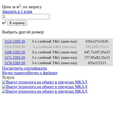
2
Цена за м
:
по запросу
Заказать в 1 клик
Количество
2
м
В корзину
Выбрать другой размер:
1122-1593-10
3-х слойный T&G (шип-паз)
635x127x19,05
1151-1593-10
3-х слойный G&G (паз-паз)
330,2x82,55x15
1168-1593-10
3-х слойный T&G (шип-паз)
647,7x107,95x15
1171-1593-10
3-х слойный T&G (шип-паз)
577,85x82,55x15
1174-1593-10
3-х слойный T&G (шип-паз)
635x127x15
Посмотреть сертификаты
Видео паркета
Видео о фабрике
Услуги