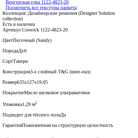
Посмотреть все текстуры паркета
Коллекция:
Дизайнерские решения (Designer Solution
collection)
Есть в наличии
Артикул Coswick 1122-4823-20
Цвет
Песочный (Sandy)
Порода
Дуб
Сорт
Таверн
Конструкция
3-х слойный T&G (шип-паз)
Размер
635x127x19,05
Покрытие
Масло шелковое ультраматовое
2
Упаковка
1,29 м
Подходит для тёплого пола
Да
Гарантия
Пожизненная на структурную целостность