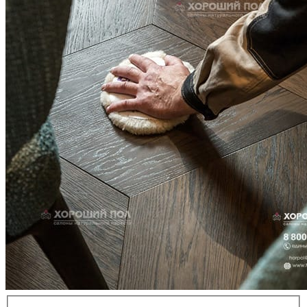
ВИДЕО-ИНСТРУКЦИЯ: Реставрация царапин. Полы,
покрытые маслом и твердым воском. Системы для локального
ремонта и восстановления
Читать полностью
02.02.2026
ПОЛЫ, ПОКРЫТЫЕ МАСЛОМ. РЕСТАВРАЦИЯ
НЕБОЛЬШИХ ПОТЕРТОСТЕЙ
Читать полностью
12.01.2026
РЕСТАВРАЦИЯ НЕБОЛЬШИХ ВМЯТИН НА ПАРКЕТЕ.
ПОЛЫ, ПОКРЫТЫЕ МАСЛОМ И ТВЕРДЫМ ВОСКОМ
Читать полностью
12.01.2026
Все новости о Coswick
Паркет елка COSWICK Английская елка (90°) Дуб Песочный
(Sandy) Дизайнерские решения (Designer Solution collection)
Масло шелковое ультраматовое Таверн Штучный паркет 1151-
4823-20