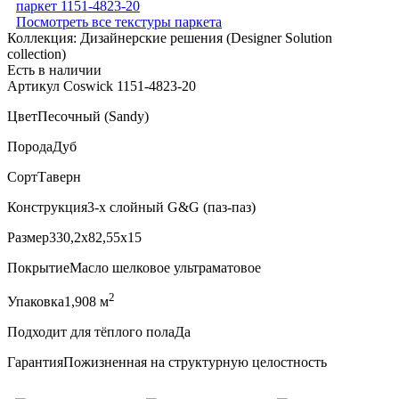
Посмотреть все текстуры паркета
Коллекция:
Дизайнерские решения (Designer Solution
collection)
Есть в наличии
Артикул Coswick 1151-4823-20
Цвет
Песочный (Sandy)
Порода
Дуб
Сорт
Таверн
Конструкция
3-х слойный G&G (паз-паз)
Размер
330,2x82,55x15
Покрытие
Масло шелковое ультраматовое
2
Упаковка
1,908 м
Подходит для тёплого пола
Да
Гарантия
Пожизненная на структурную целостность