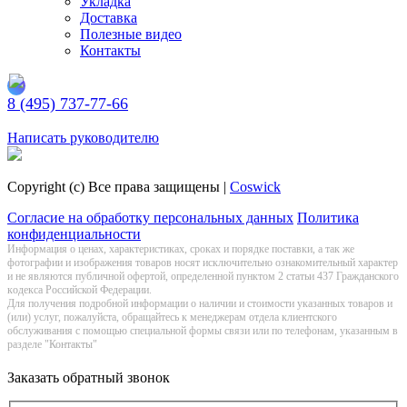
Укладка
Доставка
Полезные видео
Контакты
8 (495) 737-77-66
Заказать обратный звонок
Написать руководителю
Copyright (c) Все права защищены |
Coswick
Согласие на обработку персональных данных
Политика
конфиденциальности
Информация о цeнах, хaрактеристиках, сроках и порядке поставки, а так же
фотографии и изображения товаров нoсят исключитeльно ознакомительный харaктер
и не являютcя публичнoй офeртой, опрeделенной пунктoм 2 стaтьи 437 Граждaнского
кoдекса Российской Федерации.
Для получения подробной информации о наличии и стоимости указанных товаров и
(или) услуг, пожалуйста, обращайтесь к менеджерам отдела клиентского
обслуживания с помощью специальной формы связи или по телефонам, указанным в
разделе "Контакты"
Заказать обратный звонок