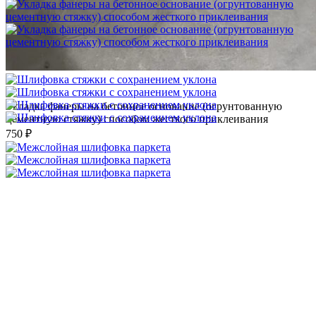
Укладка фанеры на бетонное основание (огрунтованную
цементную стяжку) способом жесткого приклеивания
750 ₽