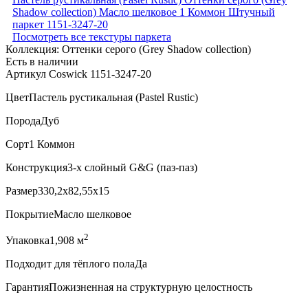
Посмотреть все текстуры паркета
Коллекция:
Оттенки серого (Grеy Shadow collection)
Есть в наличии
Артикул Coswick 1151-3247-20
Цвет
Пастель рустикальная (Pastel Rustic)
Порода
Дуб
Сорт
1 Коммон
Конструкция
3-х слойный G&G (паз-паз)
Размер
330,2x82,55x15
Покрытие
Масло шелковое
2
Упаковка
1,908 м
Подходит для тёплого пола
Да
Гарантия
Пожизненная на структурную целостность