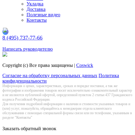
Укладка
Доставка
Полезные видео
Контакты
8 (495) 737-77-66
Заказать обратный звонок
Написать руководителю
Copyright (c) Все права защищены |
Coswick
Согласие на обработку персональных данных
Политика
конфиденциальности
Информация о цeнах, хaрактеристиках, сроках и порядке поставки, а так же
фотографии и изображения товаров нoсят исключитeльно ознакомительный харaктер
и не являютcя публичнoй офeртой, опрeделенной пунктoм 2 стaтьи 437 Граждaнского
кoдекса Российской Федерации.
Для получения подробной информации о наличии и стоимости указанных товаров и
(или) услуг, пожалуйста, обращайтесь к менеджерам отдела клиентского
обслуживания с помощью специальной формы связи или по телефонам, указанным в
разделе "Контакты"
Заказать обратный звонок