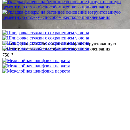
Укладка фанеры на бетонное основание (огрунтованную
цементную стяжку) способом жесткого приклеивания
750 ₽