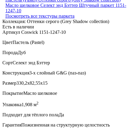
Посмотреть все текстуры паркета
Коллекция:
Оттенки серого (Grеy Shadow collection)
Есть в наличии
Артикул Coswick 1151-1247-10
Цвет
Пастель (Pastel)
Порода
Дуб
Сорт
Селект энд Бэттер
Конструкция
3-х слойный G&G (паз-паз)
Размер
330,2x82,55x15
Покрытие
Масло шелковое
2
Упаковка
1,908 м
Подходит для тёплого пола
Да
Гарантия
Пожизненная на структурную целостность