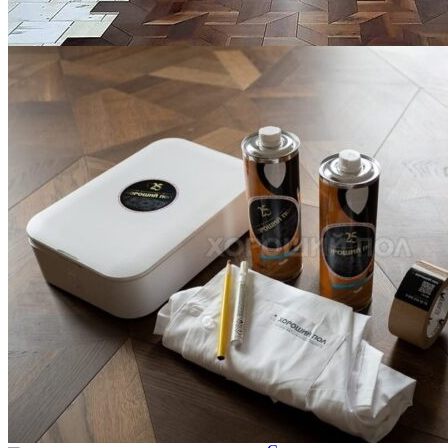
фанеру
3 600 ₽
Услуги по реставрации паркета
1 500 ₽
Блог
Интересные статьи о паркете Coswick