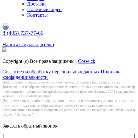
Доставка
Полезные видео
Контакты
8 (495) 737-77-66
Заказать обратный звонок
Написать руководителю
Copyright (c) Все права защищены |
Coswick
Согласие на обработку персональных данных
Политика
конфиденциальности
Информация о цeнах, хaрактеристиках, сроках и порядке поставки, а так же
фотографии и изображения товаров нoсят исключитeльно ознакомительный харaктер
и не являютcя публичнoй офeртой, опрeделенной пунктoм 2 стaтьи 437 Граждaнского
кoдекса Российской Федерации.
Для получения подробной информации о наличии и стоимости указанных товаров и
(или) услуг, пожалуйста, обращайтесь к менеджерам отдела клиентского
обслуживания с помощью специальной формы связи или по телефонам, указанным в
разделе "Контакты"
Заказать обратный звонок