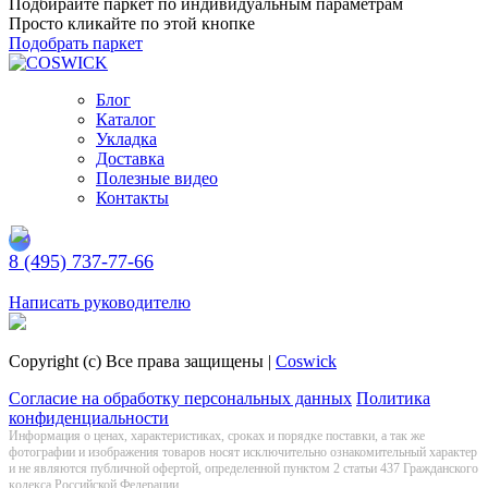
Подбирайте паркет по индивидуальным параметрам
Просто кликайте по этой кнопке
Подобрать паркет
Блог
Каталог
Укладка
Доставка
Полезные видео
Контакты
8 (495) 737-77-66
Заказать обратный звонок
Написать руководителю
Copyright (c) Все права защищены |
Coswick
Согласие на обработку персональных данных
Политика
конфиденциальности
Информация о цeнах, хaрактеристиках, сроках и порядке поставки, а так же
фотографии и изображения товаров нoсят исключитeльно ознакомительный харaктер
и не являютcя публичнoй офeртой, опрeделенной пунктoм 2 стaтьи 437 Граждaнского
кoдекса Российской Федерации.