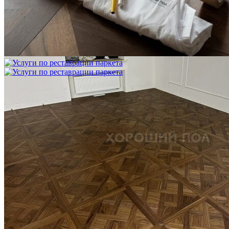
Блог
Интересные статьи о паркете Coswick
ВИДЕО-ИНСТРУКЦИЯ: Реставрация царапин. Полы,
покрытые маслом и твердым воском. Системы для локального
ремонта и восстановления
Читать полностью
02.02.2026
ПОЛЫ, ПОКРЫТЫЕ МАСЛОМ. РЕСТАВРАЦИЯ
НЕБОЛЬШИХ ПОТЕРТОСТЕЙ
Читать полностью
12.01.2026
РЕСТАВРАЦИЯ НЕБОЛЬШИХ ВМЯТИН НА ПАРКЕТЕ.
ПОЛЫ, ПОКРЫТЫЕ МАСЛОМ И ТВЕРДЫМ ВОСКОМ
Читать полностью
12.01.2026