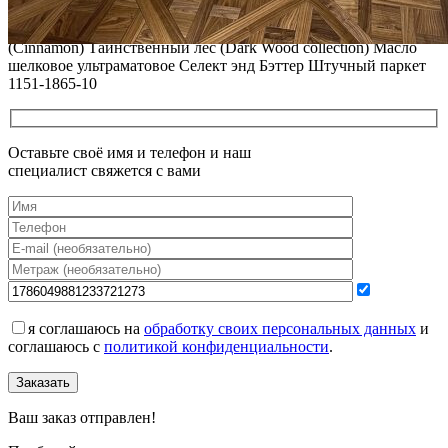
Все новости о Coswick
Паркет елка COSWICK Английская елка (90°) Дуб Корица
(Cinnamon) Таинственный лес (Dark Wood collection) Масло
шелковое ультраматовое Селект энд Бэттер Штучный паркет
1151-1865-10
Оставьте своё имя и телефон и наш
специалист свяжется с вами
я соглашаюсь на
обработку своих персональных данных
и
соглашаюсь с
политикой конфиденциальности
.
Заказать
Ваш заказ отправлен!