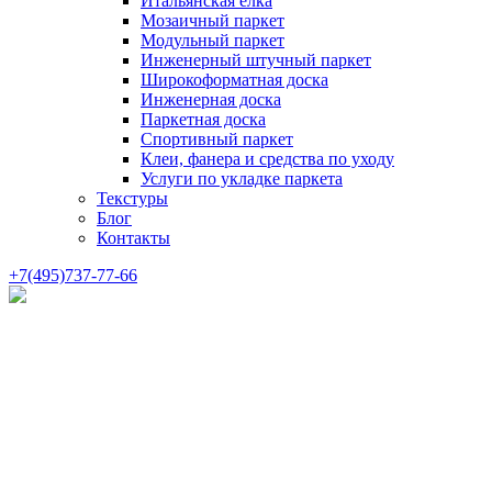
Итальянская елка
Мозаичный паркет
Модульный паркет
Инженерный штучный паркет
Широкоформатная доска
Инженерная доска
Паркетная доска
Спортивный паркет
Клеи, фанера и средства по уходу
Услуги по укладке паркета
Текстуры
Блог
Контакты
+7(495)737-77-66