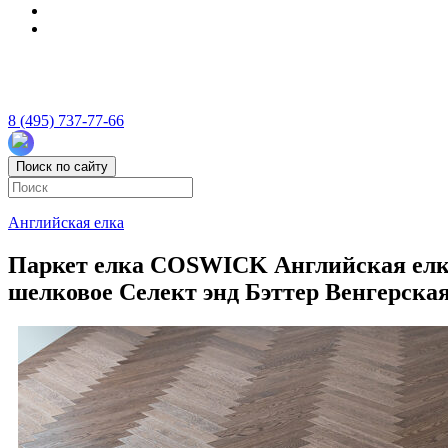
8 (495) 737-77-66
Поиск по сайту
Английская елка
Паркет елка COSWICK Английская елка (
шелковое Селект энд Бэттер Венгерская