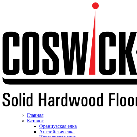
Главная
Каталог
Французская елка
Английская елка