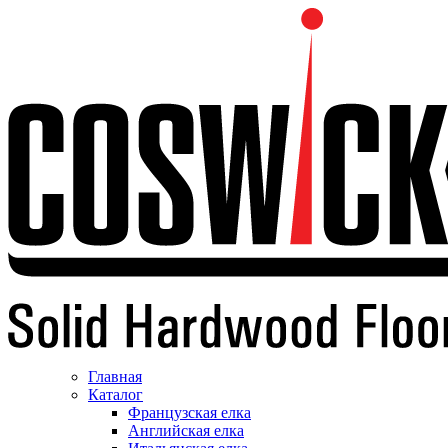
Главная
Каталог
Французская елка
Английская елка