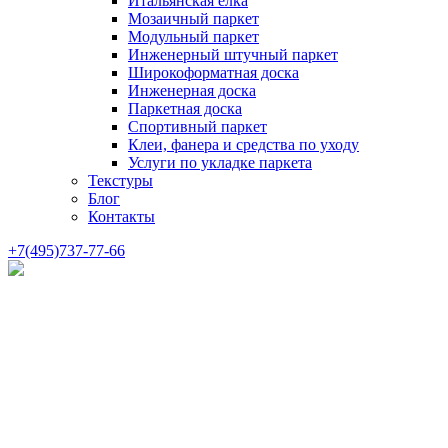
Итальянская елка
Мозаичный паркет
Модульный паркет
Инженерный штучный паркет
Широкоформатная доска
Инженерная доска
Паркетная доска
Спортивный паркет
Клеи, фанера и средства по уходу
Услуги по укладке паркета
Текстуры
Блог
Контакты
+7(495)737-77-66