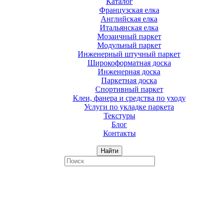
Каталог
Французская елка
Английская елка
Итальянская елка
Мозаичный паркет
Модульный паркет
Инженерный штучный паркет
Широкоформатная доска
Инженерная доска
Паркетная доска
Спортивный паркет
Клеи, фанера и средства по уходу
Услуги по укладке паркета
Текстуры
Блог
Контакты
Найти