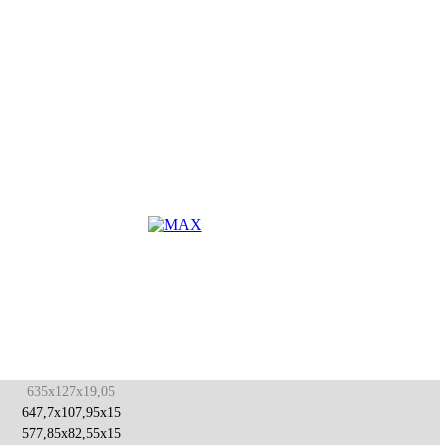
635x127x19,05
647,7x107,95x15
577,85x82,55x15