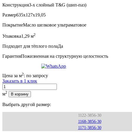
Конструкция
3-х слойный T&G (шип-паз)
Размер
635x127x19,05
Покрытие
Масло шелковое ультраматовое
2
Упаковка
1,29 м
Подходит для тёплого пола
Да
Гарантия
Пожизненная на структурную целостность
2
Цена за м
:
по запросу
Заказать в 1 клик
Количество
2
м
В корзину
Выбрать другой размер:
1122-3856-30
1168-3856-30
1171-3856-30