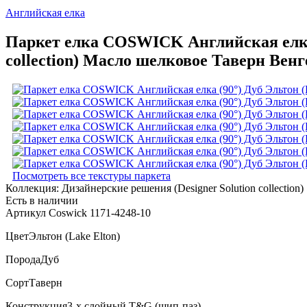
Английская елка
Паркет елка COSWICK Английская елка (
collection) Масло шелковое Таверн Венг
Посмотреть все текстуры паркета
Коллекция:
Дизайнерские решения (Designer Solution collection)
Есть в наличии
Артикул Coswick 1171-4248-10
Цвет
Эльтон (Lake Elton)
Порода
Дуб
Сорт
Таверн
Конструкция
3-х слойный T&G (шип-паз)