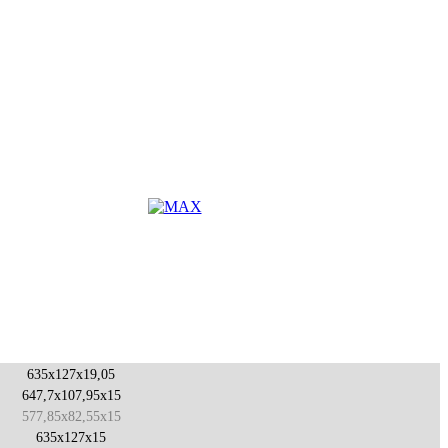
635x127x19,05
647,7x107,95x15
577,85x82,55x15
635x127x15