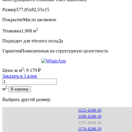
Размер
577,85x82,55x15
Покрытие
Масло шелковое
2
Упаковка
1,908 м
Подходит для тёплого пола
Да
Гарантия
Пожизненная на структурную целостность
2
Цена за м
:
9 179
₽
Заказать в 1 клик
Количество
2
м
В корзину
Выбрать другой размер:
1122-4248-10
1168-4248-10
1171-4248-10
1174-4248-10