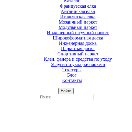
Каталог
Французская елка
Английская елка
Итальянская елка
Мозаичный паркет
Модульный паркет
Инженерный штучный паркет
Широкоформатная доска
Инженерная доска
Паркетная доска
Спортивный паркет
Клеи, фанера и средства по уходу
Услуги по укладке паркета
Текстуры
Блог
Контакты
Найти