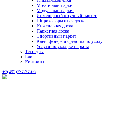
Итальянская елка
Мозаичный паркет
Модульный паркет
Инженерный штучный паркет
Широкоформатная доска
Инженерная доска
Паркетная доска
Спортивный паркет
Клеи, фанера и средства по уходу
Услуги по укладке паркета
Текстуры
Блог
Контакты
+7(495)737-77-66