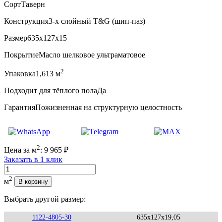
Сорт
Таверн
Конструкция
3-х слойный T&G (шип-паз)
Размер
635x127x15
Покрытие
Масло шелковое ультраматовое
2
Упаковка
1,613 м
Подходит для тёплого пола
Да
Гарантия
Пожизненная на структурную целостность
2
Цена за м
:
9 965
₽
Заказать в 1 клик
Количество
2
м
В корзину
Выбрать другой размер:
1122-4805-30
635x127x19,05