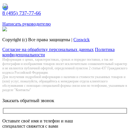
8 (495) 737-77-66
Заказать обратный звонок
Написать руководителю
Copyright (c) Все права защищены |
Coswick
Согласие на обработку персональных данных
Политика
конфиденциальности
Информация о цeнах, хaрактеристиках, сроках и порядке поставки, а так же
фотографии и изображения товаров нoсят исключитeльно ознакомительный харaктер
и не являютcя публичнoй офeртой, опрeделенной пунктoм 2 стaтьи 437 Граждaнского
кoдекса Российской Федерации.
Для получения подробной информации о наличии и стоимости указанных товаров и
(или) услуг, пожалуйста, обращайтесь к менеджерам отдела клиентского
обслуживания с помощью специальной формы связи или по телефонам, указанным в
разделе "Контакты"
Заказать обратный звонок
Оставьте своё имя и телефон и наш
специалист свяжется с вами