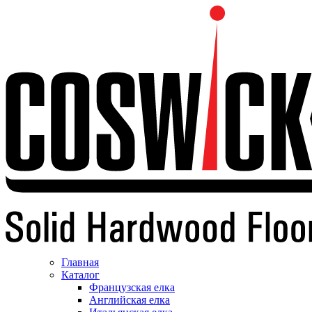
Главная
Каталог
Французская елка
Английская елка