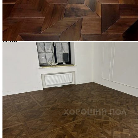
Услуги по реставрации паркета
1 500 ₽
Блог
Интересные статьи о паркете Coswick
ВИДЕО-ИНСТРУКЦИЯ: Реставрация царапин. Полы,
покрытые маслом и твердым воском. Системы для локального
ремонта и восстановления
Читать полностью
02.02.2026
ПОЛЫ, ПОКРЫТЫЕ МАСЛОМ. РЕСТАВРАЦИЯ
НЕБОЛЬШИХ ПОТЕРТОСТЕЙ
Читать полностью
12.01.2026