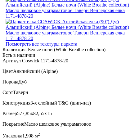
Посмотреть все текстуры паркета
Коллекция:
Белые ночи (White Breathe collection)
Есть в наличии
Артикул Coswick 1171-4878-20
Цвет
Альпийский (Alpine)
Порода
Дуб
Сорт
Таверн
Конструкция
3-х слойный T&G (шип-паз)
Размер
577,85x82,55x15
Покрытие
Масло шелковое ультраматовое
2
Упаковка
1,908 м