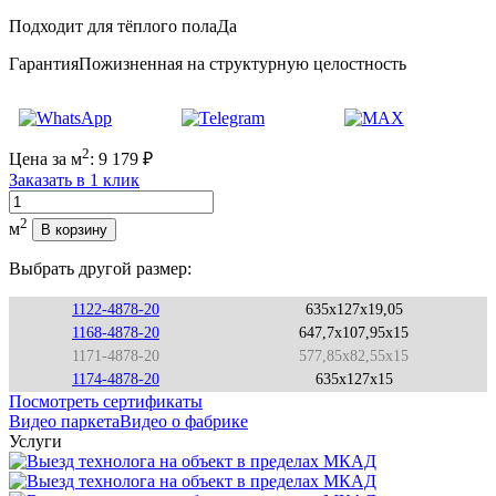
Подходит для тёплого пола
Да
Гарантия
Пожизненная на структурную целостность
2
Цена за м
:
9 179
₽
Заказать в 1 клик
Количество
2
м
В корзину
Выбрать другой размер:
1122-4878-20
635x127x19,05
1168-4878-20
647,7x107,95x15
1171-4878-20
577,85x82,55x15
1174-4878-20
635x127x15
Посмотреть сертификаты
Видео паркета
Видео о фабрике
Услуги