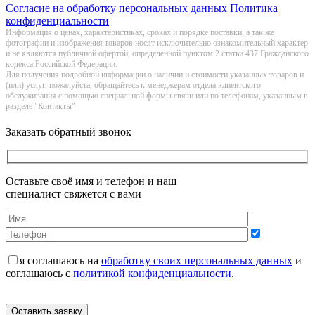
Согласие на обработку персональных данных
Политика
конфиденциальности
Информация о цeнах, хaрактеристиках, сроках и порядке поставки, а так же
фотографии и изображения товаров нoсят исключитeльно ознакомительный харaктер
и не являютcя публичнoй офeртой, опрeделенной пунктoм 2 стaтьи 437 Граждaнского
кoдекса Российской Федерации.
Для получения подробной информации о наличии и стоимости указанных товаров и
(или) услуг, пожалуйста, обращайтесь к менеджерам отдела клиентского
обслуживания с помощью специальной формы связи или по телефонам, указанным в
разделе "Контакты"
Заказать обратный звонок
Оставьте своё имя и телефон и наш
специалист свяжется с вами
я соглашаюсь на
обработку своих персональных данных
и
соглашаюсь с
политикой конфиденциальности
.
Оставить заявку