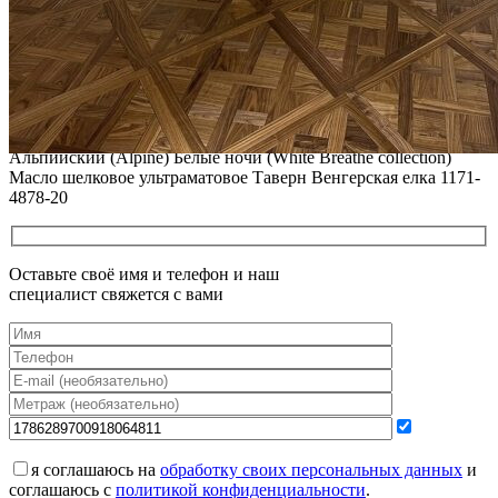
РЕСТАВРАЦИЯ НЕБОЛЬШИХ ВМЯТИН НА ПАРКЕТЕ.
ПОЛЫ, ПОКРЫТЫЕ МАСЛОМ И ТВЕРДЫМ ВОСКОМ
Читать полностью
12.01.2026
Все новости о Coswick
Паркет елка COSWICK Английская елка (90°) Дуб
Альпийский (Alpine) Белые ночи (White Breathe collection)
Масло шелковое ультраматовое Таверн Венгерская елка 1171-
4878-20
Оставьте своё имя и телефон и наш
специалист свяжется с вами
я соглашаюсь на
обработку своих персональных данных
и
соглашаюсь с
политикой конфиденциальности
.