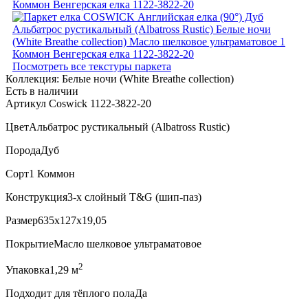
Посмотреть все текстуры паркета
Коллекция:
Белые ночи (White Breathe collection)
Есть в наличии
Артикул Coswick 1122-3822-20
Цвет
Альбатрос рустикальный (Albatross Rustic)
Порода
Дуб
Сорт
1 Коммон
Конструкция
3-х слойный T&G (шип-паз)
Размер
635x127x19,05
Покрытие
Масло шелковое ультраматовое
2
Упаковка
1,29 м
Подходит для тёплого пола
Да