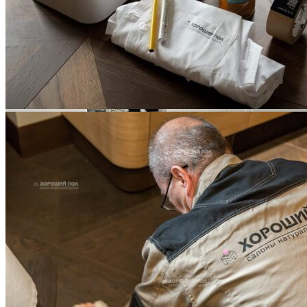
Услуги по реставрации паркета
1 500 ₽
Блог
Интересные статьи о паркете Coswick
ВИДЕО-ИНСТРУКЦИЯ: Реставрация царапин. Полы,
покрытые маслом и твердым воском. Системы для локального
ремонта и восстановления
Читать полностью
02.02.2026
ПОЛЫ, ПОКРЫТЫЕ МАСЛОМ. РЕСТАВРАЦИЯ
НЕБОЛЬШИХ ПОТЕРТОСТЕЙ
Читать полностью
12.01.2026
РЕСТАВРАЦИЯ НЕБОЛЬШИХ ВМЯТИН НА ПАРКЕТЕ.