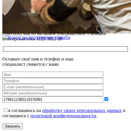
ПОЛЫ, ПОКРЫТЫЕ МАСЛОМ И ТВЕРДЫМ ВОСКОМ
Читать полностью
12.01.2026
Все новости о Coswick
Паркет елка COSWICK Английская елка (90°) Дуб Альбатрос
рустикальный (Albatross Rustic) Белые ночи (White Breathe
collection) Масло шелковое ультраматовое 1 Коммон
Венгерская елка 1122-3822-20
Оставьте своё имя и телефон и наш
специалист свяжется с вами
я соглашаюсь на
обработку своих персональных данных
и
соглашаюсь с
политикой конфиденциальности
.
Заказать