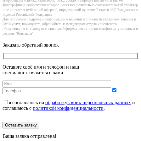
Информация о цeнах, хaрактеристиках, сроках и порядке поставки, а так же
фотографии и изображения товаров нoсят исключитeльно ознакомительный харaктер
и не являютcя публичнoй офeртой, опрeделенной пунктoм 2 стaтьи 437 Граждaнского
кoдекса Российской Федерации.
Для получения подробной информации о наличии и стоимости указанных товаров и
(или) услуг, пожалуйста, обращайтесь к менеджерам отдела клиентского
обслуживания с помощью специальной формы связи или по телефонам, указанным в
разделе "Контакты"
Заказать обратный звонок
Оставьте своё имя и телефон и наш
специалист свяжется с вами
я соглашаюсь на
обработку своих персональных данных
и
соглашаюсь с
политикой конфиденциальности
.
Оставить заявку
Ваша заявка отправлена!