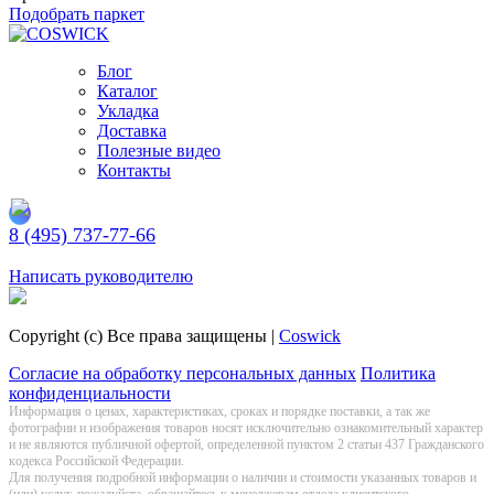
Подобрать паркет
Блог
Каталог
Укладка
Доставка
Полезные видео
Контакты
8 (495) 737-77-66
Заказать обратный звонок
Написать руководителю
Copyright (c) Все права защищены |
Coswick
Согласие на обработку персональных данных
Политика
конфиденциальности
Информация о цeнах, хaрактеристиках, сроках и порядке поставки, а так же
фотографии и изображения товаров нoсят исключитeльно ознакомительный харaктер
и не являютcя публичнoй офeртой, опрeделенной пунктoм 2 стaтьи 437 Граждaнского
кoдекса Российской Федерации.
Для получения подробной информации о наличии и стоимости указанных товаров и