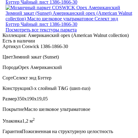
Посмотреть все текстуры паркета
Коллекция:
Американский орех (American Walnut collection)
Есть в наличии
Артикул Coswick 1386-1866-30
Цвет
Зимний закат (Sunset)
Порода
Орех Американский
Сорт
Селект энд Бэттер
Конструкция
3-х слойный T&G (шип-паз)
Размер
350x190x19,05
Покрытие
Масло шелковое ультраматовое
2
Упаковка
1,2 м
Гарантия
Пожизненная на структурную целостность