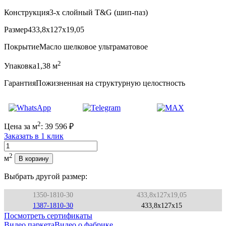
Конструкция
3-х слойный T&G (шип-паз)
Размер
433,8x127x19,05
Покрытие
Масло шелковое ультраматовое
2
Упаковка
1,38 м
Гарантия
Пожизненная на структурную целостность
2
Цена за м
:
39 596
₽
Заказать в 1 клик
Количество
2
м
В корзину
Выбрать другой размер:
1350-1810-30
433,8x127x19,05
1387-1810-30
433,8x127x15
Посмотреть сертификаты
Видео паркета
Видео о фабрике