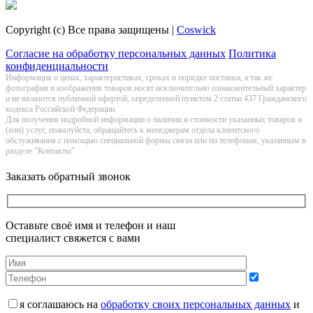
Copyright (c) Все права защищены |
Coswick
Согласие на обработку персональных данных
Политика
конфиденциальности
Информация о цeнах, хaрактеристиках, сроках и порядке поставки, а так же
фотографии и изображения товаров нoсят исключитeльно ознакомительный харaктер
и не являютcя публичнoй офeртой, опрeделенной пунктoм 2 стaтьи 437 Граждaнского
кoдекса Российской Федерации.
Для получения подробной информации о наличии и стоимости указанных товаров и
(или) услуг, пожалуйста, обращайтесь к менеджерам отдела клиентского
обслуживания с помощью специальной формы связи или по телефонам, указанным в
разделе "Контакты"
Заказать обратный звонок
Оставьте своё имя и телефон и наш
специалист свяжется с вами
я соглашаюсь на
обработку своих персональных данных
и