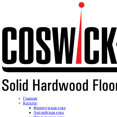
Главная
Каталог
Французская елка
Английская елка