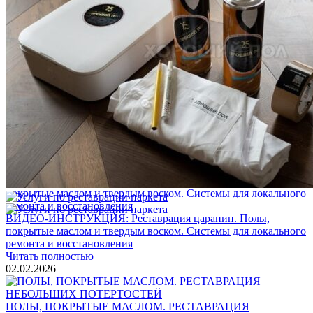
Услуги по реставрации паркета
1 500 ₽
Блог
Интересные статьи о паркете Coswick
ВИДЕО-ИНСТРУКЦИЯ: Реставрация царапин. Полы,
покрытые маслом и твердым воском. Системы для локального
ремонта и восстановления
Читать полностью
02.02.2026
ПОЛЫ, ПОКРЫТЫЕ МАСЛОМ. РЕСТАВРАЦИЯ