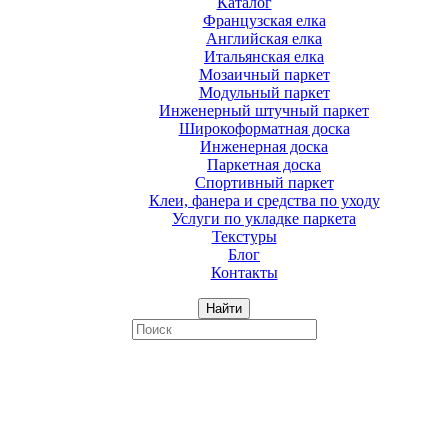
Каталог
Французская елка
Английская елка
Итальянская елка
Мозаичный паркет
Модульный паркет
Инженерный штучный паркет
Широкоформатная доска
Инженерная доска
Паркетная доска
Спортивный паркет
Клеи, фанера и средства по уходу
Услуги по укладке паркета
Текстуры
Блог
Контакты
Найти