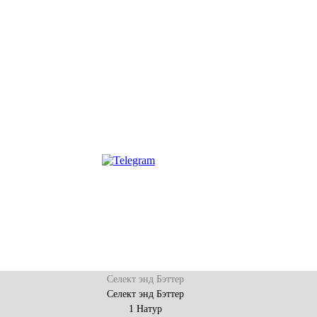
Селект энд Бэттер
Селект энд Бэттер
1 Натур