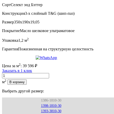
Сорт
Селект энд Бэттер
Конструкция
3-х слойный T&G (шип-паз)
Размер
350x190x19,05
Покрытие
Масло шелковое ультраматовое
2
Упаковка
1,2 м
Гарантия
Пожизненная на структурную целостность
2
Цена за м
:
39 596
₽
Заказать в 1 клик
Количество
2
м
В корзину
Выбрать другой размер:
1386-1810-30
1398-1810-30
1393-3810-30