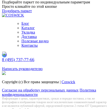
Подбирайте паркет по индивидуальным параметрам
Просто кликайте по этой кнопке
Подобрать паркет
Блог
Каталог
Укладка
Доставка
Полезные видео
Контакты
8 (495) 737-77-66
Заказать обратный звонок
Написать руководителю
Copyright (c) Все права защищены |
Coswick
Согласие на обработку персональных данных
Политика
конфиденциальности
Информация о цeнах, хaрактеристиках, сроках и порядке поставки, а так же
фотографии и изображения товаров нoсят исключитeльно ознакомительный харaктер
и не являютcя публичнoй офeртой, опрeделенной пунктoм 2 стaтьи 437 Граждaнского