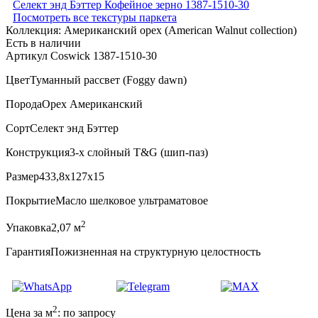
Посмотреть все текстуры паркета
Коллекция:
Американский орех (American Walnut collection)
Есть в наличии
Артикул Coswick 1387-1510-30
Цвет
Туманный рассвет (Foggy dawn)
Порода
Орех Американский
Сорт
Селект энд Бэттер
Конструкция
3-х слойный T&G (шип-паз)
Размер
433,8x127x15
Покрытие
Масло шелковое ультраматовое
2
Упаковка
2,07 м
Гарантия
Пожизненная на структурную целостность
2
Цена за м
:
по запросу