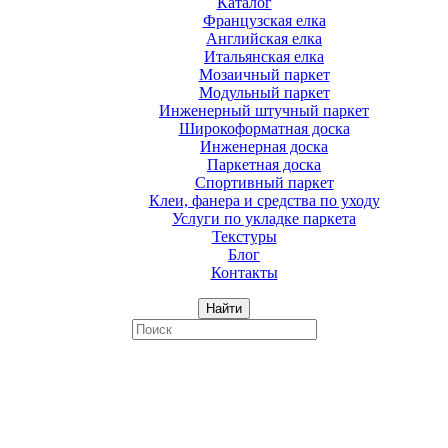
Каталог
Французская елка
Английская елка
Итальянская елка
Мозаичный паркет
Модульный паркет
Инженерный штучный паркет
Широкоформатная доска
Инженерная доска
Паркетная доска
Спортивный паркет
Клеи, фанера и средства по уходу
Услуги по укладке паркета
Текстуры
Блог
Контакты
Найти