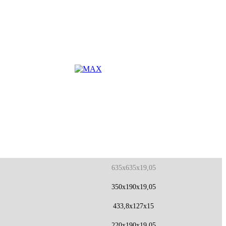
635x635x19,05
350x190x19,05
433,8x127x15
220x190x19,05