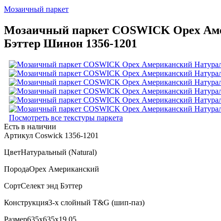
Мозаичный паркет
Мозаичный паркет COSWICK Орех Амер
Бэттер Шинон 1356-1201
Посмотреть все текстуры паркета
Есть в наличии
Артикул Coswick 1356-1201
Цвет
Натуральный (Natural)
Порода
Орех Американский
Сорт
Селект энд Бэттер
Конструкция
3-х слойный T&G (шип-паз)
Размер
635x635x19,05