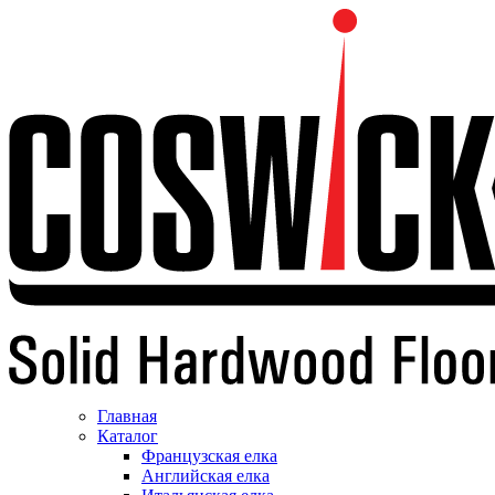
Главная
Каталог
Французская елка
Английская елка