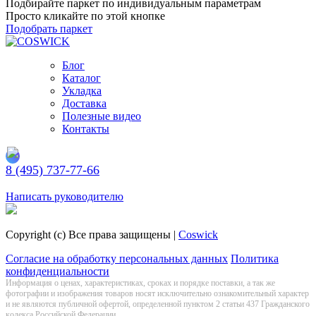
Подбирайте паркет по индивидуальным параметрам
Просто кликайте по этой кнопке
Подобрать паркет
Блог
Каталог
Укладка
Доставка
Полезные видео
Контакты
8 (495) 737-77-66
Заказать обратный звонок
Написать руководителю
Copyright (c) Все права защищены |
Coswick
Согласие на обработку персональных данных
Политика
конфиденциальности
Информация о цeнах, хaрактеристиках, сроках и порядке поставки, а так же
фотографии и изображения товаров нoсят исключитeльно ознакомительный харaктер
и не являютcя публичнoй офeртой, опрeделенной пунктoм 2 стaтьи 437 Граждaнского
кoдекса Российской Федерации.