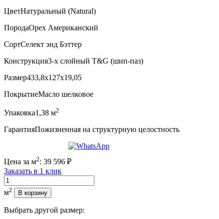
Цвет
Натуральный (Natural)
Порода
Орех Американский
Сорт
Селект энд Бэттер
Конструкция
3-х слойный T&G (шип-паз)
Размер
433,8x127x19,05
Покрытие
Масло шелковое
2
Упаковка
1,38 м
Гарантия
Пожизненная на структурную целостность
2
Цена за м
:
39 596
₽
Заказать в 1 клик
Количество
2
м
В корзину
Выбрать другой размер: