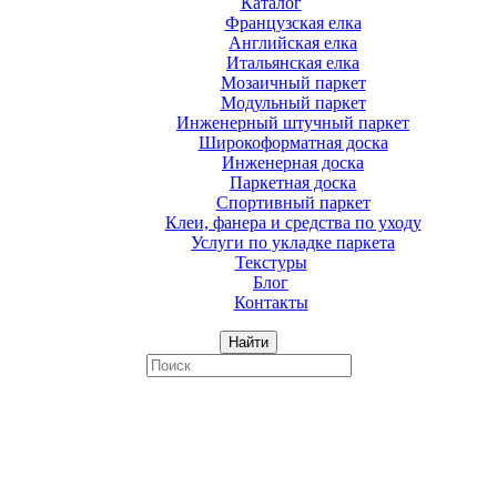
Каталог
Французская елка
Английская елка
Итальянская елка
Мозаичный паркет
Модульный паркет
Инженерный штучный паркет
Широкоформатная доска
Инженерная доска
Паркетная доска
Спортивный паркет
Клеи, фанера и средства по уходу
Услуги по укладке паркета
Текстуры
Блог
Контакты
Найти