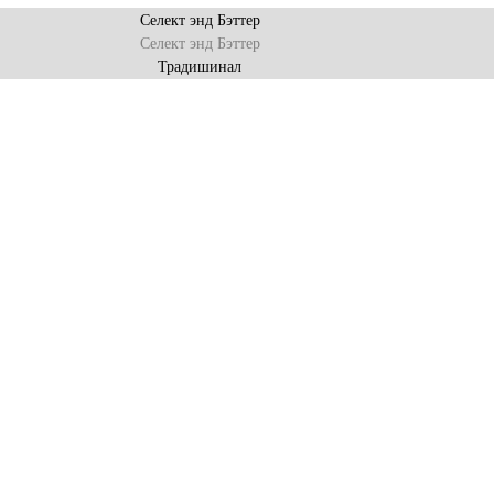
Селект энд Бэттер
Селект энд Бэттер
Традишинал