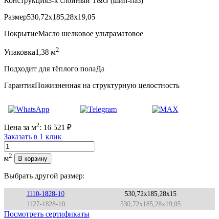
Конструкция
3-х слойный T&G (шип-паз)
Размер
530,72x185,28x19,05
Покрытие
Масло шелковое ультраматовое
2
Упаковка
1,38 м
Подходит для тёплого пола
Да
Гарантия
Пожизненная на структурную целостность
2
Цена за м
:
16 521
₽
Заказать в 1 клик
Количество
2
м
В корзину
Выбрать другой размер:
1110-1828-10
530,72x185,28x15
1127-1828-10
530,72x185,28x19,05
Посмотреть сертификаты