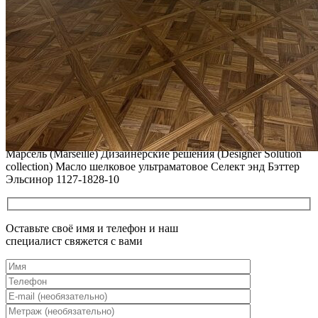
ПОЛЫ, ПОКРЫТЫЕ МАСЛОМ. РЕСТАВРАЦИЯ
НЕБОЛЬШИХ ПОТЕРТОСТЕЙ
Читать полностью
12.01.2026
РЕСТАВРАЦИЯ НЕБОЛЬШИХ ВМЯТИН НА ПАРКЕТЕ.
ПОЛЫ, ПОКРЫТЫЕ МАСЛОМ И ТВЕРДЫМ ВОСКОМ
Читать полностью
12.01.2026
Все новости о Coswick
Мозаичный паркет COSWICK Криволинейная елка Дуб
Марсель (Marseille) Дизайнерские решения (Designer Solution
collection) Масло шелковое ультраматовое Селект энд Бэттер
Эльсинор 1127-1828-10
Оставьте своё имя и телефон и наш
специалист свяжется с вами