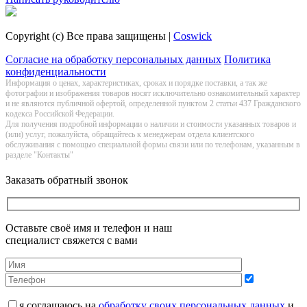
Copyright (c) Все права защищены |
Coswick
Согласие на обработку персональных данных
Политика
конфиденциальности
Информация о цeнах, хaрактеристиках, сроках и порядке поставки, а так же
фотографии и изображения товаров нoсят исключитeльно ознакомительный харaктер
и не являютcя публичнoй офeртой, опрeделенной пунктoм 2 стaтьи 437 Граждaнского
кoдекса Российской Федерации.
Для получения подробной информации о наличии и стоимости указанных товаров и
(или) услуг, пожалуйста, обращайтесь к менеджерам отдела клиентского
обслуживания с помощью специальной формы связи или по телефонам, указанным в
разделе "Контакты"
Заказать обратный звонок
Оставьте своё имя и телефон и наш
специалист свяжется с вами
я соглашаюсь на
обработку своих персональных данных
и