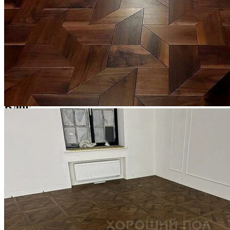
Услуги по реставрации паркета
1 500 ₽
Блог
Интересные статьи о паркете Coswick
ВИДЕО-ИНСТРУКЦИЯ: Реставрация царапин. Полы,
покрытые маслом и твердым воском. Системы для локального
ремонта и восстановления
Читать полностью
02.02.2026